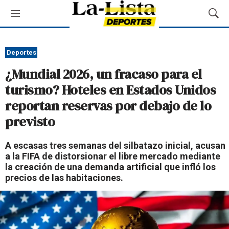
M
M
e
o
n
s
ú
t
Deportes
r
¿Mundial 2026, un fracaso para el
a
r
turismo? Hoteles en Estados Unidos
B
reportan reservas por debajo de lo
ú
s
previsto
q
u
A escasas tres semanas del silbatazo inicial, acusan
e
a la FIFA de distorsionar el libre mercado mediante
d
la creación de una demanda artificial que infló los
a
precios de las habitaciones.