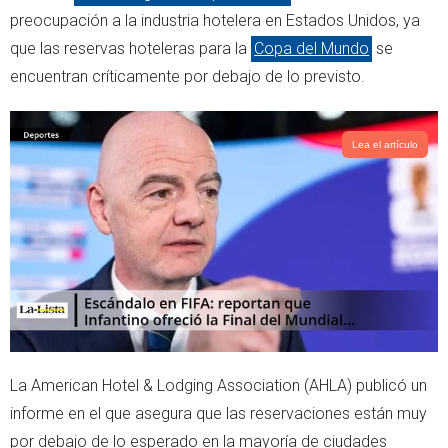
r
p
preocupación a la industria hotelera en Estados Unidos, ya
p
que las reservas hoteleras para la
Copa del Mundo
se
encuentran críticamente por debajo de lo previsto.
Lea el artículo
La American Hotel & Lodging Association (AHLA) publicó un
informe en el que asegura que las reservaciones están muy
por debajo de lo esperado en la mayoría de ciudades