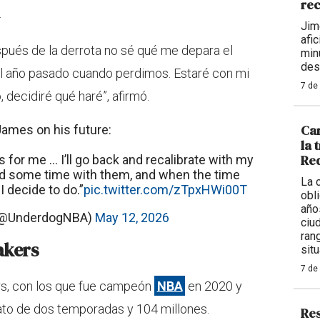
rec
.
Jim
afi
pués de la derrota no sé qué me depara el
min
des
 el año pasado cuando perdimos. Estaré con mi
7 de
 decidiré qué haré”, afirmó.
Car
ames on his future:
la 
Req
 for me ... I’ll go back and recalibrate with my
nd some time with them, and when the time
La 
 decide to do.”
pic.twitter.com/zTpxHWi00T
obl
año
(@UnderdogNBA)
May 12, 2026
ciu
ran
akers
situ
7 de
rs, con los que fue campeón
NBA
en 2020 y
ato de dos temporadas y 104 millones.
Res