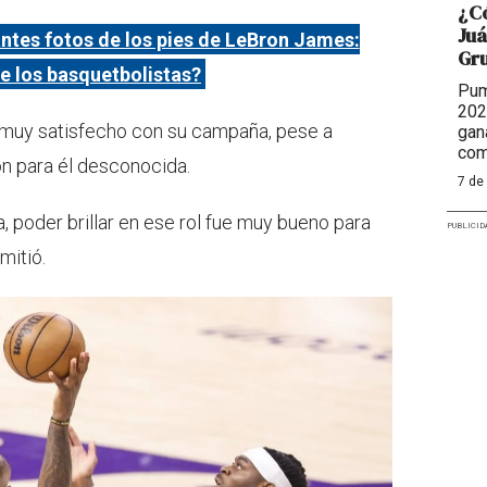
¿Có
Juá
ntes fotos de los pies de LeBron James:
Gr
de los basquetbolistas?
Pum
202
muy satisfecho con su campaña, pese a
gan
com
n para él desconocida.
7 de
, poder brillar en ese rol fue muy bueno para
PUBLICID
mitió.