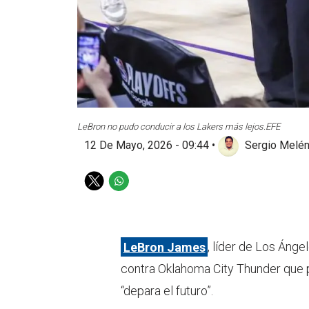
LeBron no pudo conducir a los Lakers más lejos.
EFE
12 De Mayo, 2026 - 09:44
•
Sergio Melé
T
W
w
h
i
a
t
t
t
s
LeBron James
, líder de Los Ánge
e
a
contra Oklahoma City Thunder que p
r
p
p
“depara el futuro”.