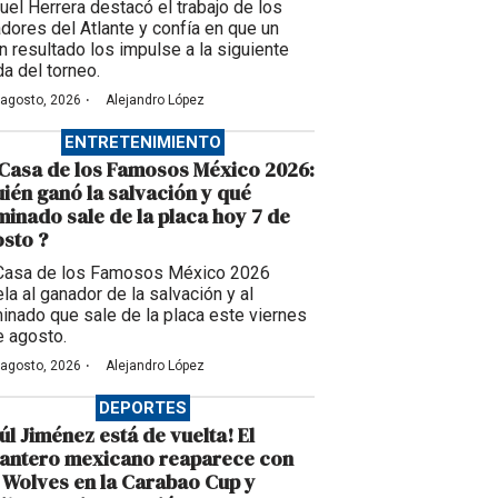
uel Herrera destacó el trabajo de los
adores del Atlante y confía en que un
n resultado los impulse a la siguiente
da del torneo.
·
 agosto, 2026
Alejandro López
ENTRETENIMIENTO
Casa de los Famosos México 2026:
ién ganó la salvación y qué
inado sale de la placa hoy 7 de
sto ?
Casa de los Famosos México 2026
la al ganador de la salvación y al
inado que sale de la placa este viernes
e agosto.
·
 agosto, 2026
Alejandro López
DEPORTES
úl Jiménez está de vuelta! El
lantero mexicano reaparece con
 Wolves en la Carabao Cup y