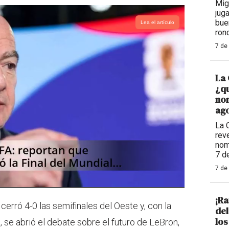
Mig
jug
bue
Lea el artículo
ron
7 de
La 
¿qu
nom
ago
La 
reve
nom
7 d
7 de
¡Ra
erró 4-0 las semifinales del Oeste y, con la
de
los
se abrió el debate sobre el futuro de LeBron,