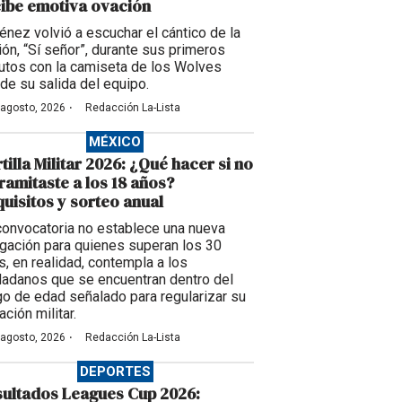
ibe emotiva ovación
énez volvió a escuchar el cántico de la
ción, “Sí señor”, durante sus primeros
utos con la camiseta de los Wolves
de su salida del equipo.
·
 agosto, 2026
Redacción La-Lista
MÉXICO
tilla Militar 2026: ¿Qué hacer si no
tramitaste a los 18 años?
uisitos y sorteo anual
convocatoria no establece una nueva
igación para quienes superan los 30
s, en realidad, contempla a los
dadanos que se encuentran dentro del
go de edad señalado para regularizar su
ación militar.
·
 agosto, 2026
Redacción La-Lista
DEPORTES
ultados Leagues Cup 2026: