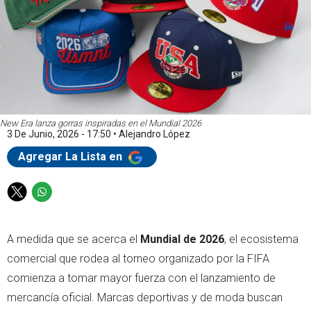
New Era lanza gorras inspiradas en el Mundial 2026
3 De Junio, 2026 - 17:50
•
Alejandro López
Agregar La Lista en
T
W
w
h
i
a
A medida que se acerca el
Mundial de 2026
, el ecosistema
t
t
t
s
comercial que rodea al torneo organizado por la FIFA
e
a
comienza a tomar mayor fuerza con el lanzamiento de
r
p
mercancía oficial. Marcas deportivas y de moda buscan
p