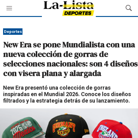
M
M
e
o
n
s
ú
t
Deportes
r
New Era se pone Mundialista con una
a
r
nueva colección de gorras de
B
selecciones nacionales: son 4 diseños
ú
s
con visera plana y alargada
q
u
New Era presentó una colección de gorras
e
inspiradas en el Mundial 2026. Conoce los diseños
d
filtrados y la estrategia detrás de su lanzamiento.
a