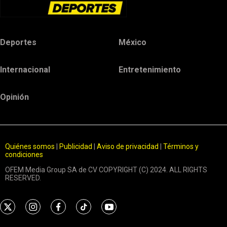
Deportes
México
Internacional
Entretenimiento
Opinión
Quiénes somos
|
Publicidad
|
Aviso de privacidad
|
Términos y
condiciones
OFEM Media Group SA de CV COPYRIGHT (C) 2024. ALL RIGHTS
RESERVED.
t
i
f
t
y
w
n
a
i
o