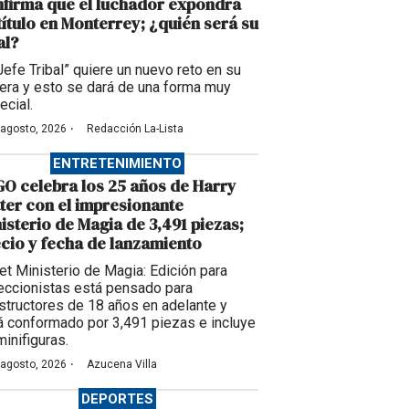
firma que el luchador expondrá
título en Monterrey; ¿quién será su
al?
“Jefe Tribal” quiere un nuevo reto en su
rera y esto se dará de una forma muy
ecial.
·
 agosto, 2026
Redacción La-Lista
ENTRETENIMIENTO
O celebra los 25 años de Harry
ter con el impresionante
isterio de Magia de 3,491 piezas;
cio y fecha de lanzamiento
set Ministerio de Magia: Edición para
eccionistas está pensado para
structores de 18 años en adelante y
á conformado por 3,491 piezas e incluye
minifiguras.
·
 agosto, 2026
Azucena Villa
DEPORTES