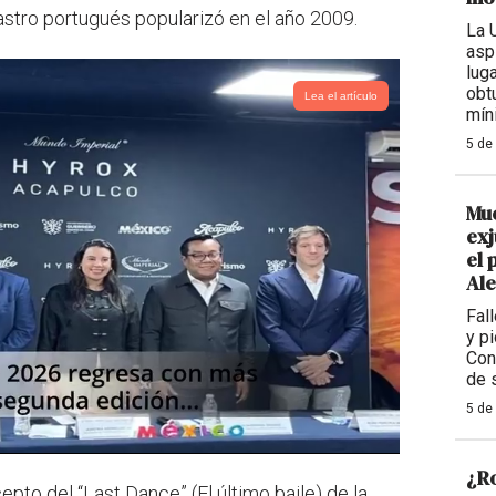
l astro portugués popularizó en el año 2009.
La 
asp
lug
obtu
Lea el artículo
mín
5 de
Mue
exj
el 
Al
Fal
y p
Con
de 
5 de
¿R
pto del “Last Dance” (El último baile) de la