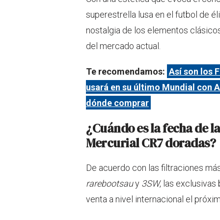
superestrella lusa en el futbol de é
nostalgia de los elementos clásico
del mercado actual.
Te recomendamos:
Así son los 
usará en su último Mundial con A
dónde comprar
¿Cuándo es la fecha de la
Mercurial CR7 doradas?
De acuerdo con las filtraciones m
rarebootsau
y
3SW
, las exclusivas
venta a nivel internacional el próx