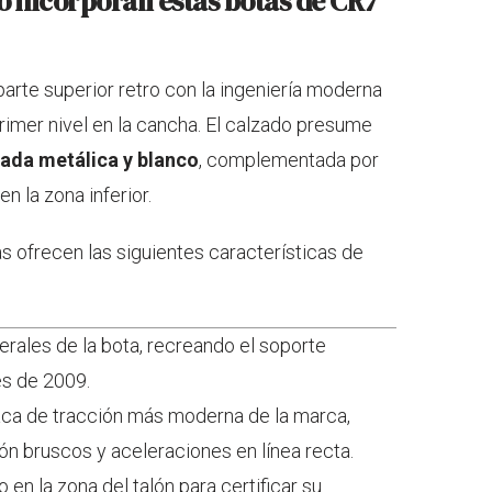
o incorporan estas botas de CR7
parte superior retro con la ingeniería moderna
rimer nivel en la cancha. El calzado presume
rada metálica y blanco
, complementada por
 la zona inferior.
as ofrecen las siguientes características de
terales de la bota, recreando el soporte
es de 2009.
aca de tracción más moderna de la marca,
n bruscos y aceleraciones en línea recta.
en la zona del talón para certificar su