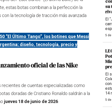
con
su 
lite, estas botas combinan a la perfección la
riv
s con la tecnología de tracción más avanzada
El 
car
esp
5 de
F50 “El Último Tango”, los botines que Messi
rgentina; diseño, tecnología, precio y
LEG
Pot
Min
nzamiento oficial de las Nike
pre
El 
Col
con
ás recientes de cuentas especializadas como
est
 botas doradas de Cristiano Ronaldo saldrán a la
14 
5 de
imo
jueves 18 de junio de 2026
.