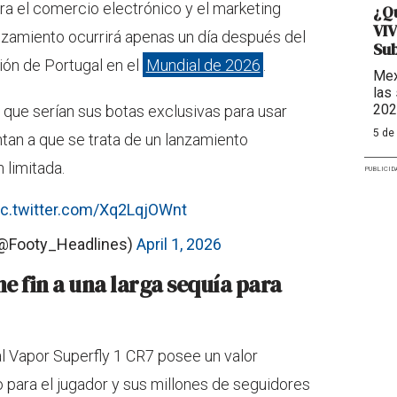
a el comercio electrónico y el marketing
¿Q
VIV
zamiento ocurrirá apenas un día después del
Sub
ión de Portugal en el
Mundial de 2026
.
Mex
las
202
que serían sus botas exclusivas para usar
5 de
ntan a que se trata de un lanzamiento
 limitada.
PUBLICID
ic.twitter.com/Xq2LqjOWnt
(@Footy_Headlines)
April 1, 2026
e fin a una larga sequía para
al Vapor Superfly 1 CR7 posee un valor
 para el jugador y sus millones de seguidores