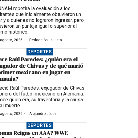
UNAM repetirá la evaluación a los
irantes que inicialmente obtuvieron un
ar y a quienes no lograron ingresar, pero
vieron un puntaje igual o superior al
imo histórico.
·
 agosto, 2026
Redacción La-Lista
DEPORTES
re Raúl Paredes: ¿quién era el
ugador de Chivas y de qué murió
primer mexicano en jugar en
emania?
leció Raúl Paredes, exjugador de Chivas
ionero del futbol mexicano en Alemania.
oce quién era, su trayectoria y la causa
su muerte.
·
 agosto, 2026
Alejandro López
DEPORTES
oman Reigns en AAA? WWE