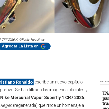
 1 CR7 2026.
X: @Footy_Headlines
Agregar La Lista en
ristiano Ronaldo
escribe un nuevo capítulo
PUBLICID
portivo. Se han filtrado las imágenes oficiales y
UNA
s
Nike Mercurial Vapor Superfly 1 CR7 2026
,
par
tra
o
Regen
(regenerada) que rinde un homenaje a
mod