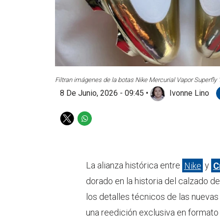
Filtran imágenes de la botas Nike Mercurial Vapor Superfly
8 De Junio, 2026 - 09:45
•
Ivonne Lino
T
W
w
h
i
a
t
t
t
s
La alianza histórica entre
Nike
y
C
e
a
dorado en la historia del calzado de
r
p
p
los detalles técnicos de las nueva
una reedición exclusiva en format