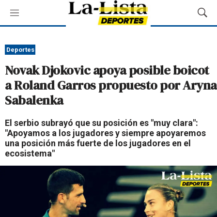
M
M
e
o
n
s
ú
t
Deportes
r
Novak Djokovic apoya posible boicot
a
r
a Roland Garros propuesto por Aryna
B
Sabalenka
ú
s
q
El serbio subrayó que su posición es "muy clara":
u
"Apoyamos a los jugadores y siempre apoyaremos
e
una posición más fuerte de los jugadores en el
d
ecosistema"
a