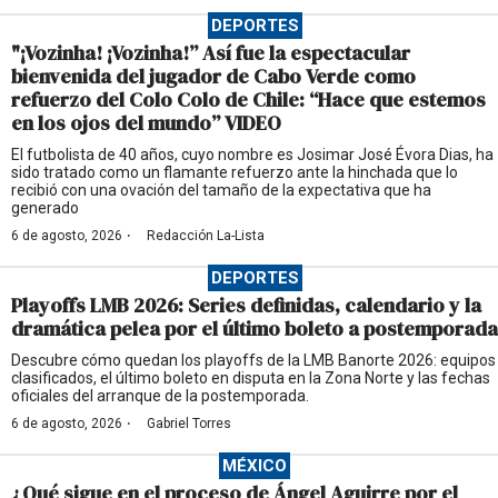
DEPORTES
"¡Vozinha! ¡Vozinha!” Así fue la espectacular
bienvenida del jugador de Cabo Verde como
refuerzo del Colo Colo de Chile: “Hace que estemos
en los ojos del mundo” VIDEO
El futbolista de 40 años, cuyo nombre es Josimar José Évora Dias, ha
sido tratado como un flamante refuerzo ante la hinchada que lo
recibió con una ovación del tamaño de la expectativa que ha
generado
·
6 de agosto, 2026
Redacción La-Lista
DEPORTES
Playoffs LMB 2026: Series definidas, calendario y la
dramática pelea por el último boleto a postemporada
Descubre cómo quedan los playoffs de la LMB Banorte 2026: equipos
clasificados, el último boleto en disputa en la Zona Norte y las fechas
oficiales del arranque de la postemporada.
·
6 de agosto, 2026
Gabriel Torres
MÉXICO
¿Qué sigue en el proceso de Ángel Aguirre por el