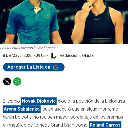
Los tenistas alzaron la voz.
Especial
8 De Mayo, 2026 - 09:03
•
Redacción La-Lista
Agregar La Lista en
T
W
w
h
i
a
El serbio
Novak Djokovic
elogió la posición de la bielorrusa
t
t
t
s
Aryna Sabalenka
, quien aseguró que en algún momento
e
a
harán boicot si no reciben mayor porcentaje de los premios
r
p
en metálico de torneos Grand Slam como
Roland Garros
,
p