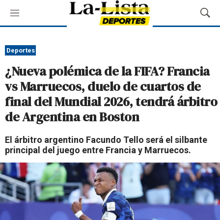
M
M
e
o
n
s
ú
t
Deportes
r
¿Nueva polémica de la FIFA? Francia
a
r
vs Marruecos, duelo de cuartos de
B
final del Mundial 2026, tendrá árbitro
ú
s
de Argentina en Boston
q
u
El árbitro argentino Facundo Tello será el silbante
e
principal del juego entre Francia y Marruecos.
d
a