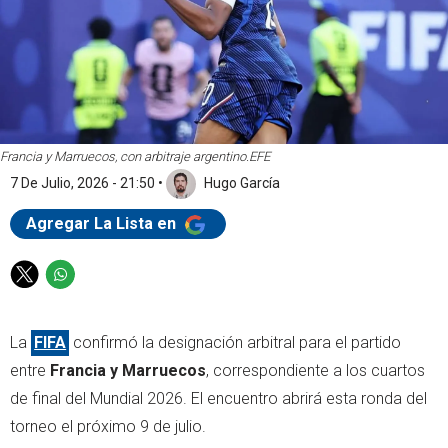
Francia y Marruecos, con arbitraje argentino.
EFE
7 De Julio, 2026 - 21:50
•
Hugo García
Agregar La Lista en
T
W
w
h
i
a
La
FIFA
confirmó la designación arbitral para el partido
t
t
t
s
entre
Francia y Marruecos
, correspondiente a los cuartos
e
a
de final del Mundial 2026. El encuentro abrirá esta ronda del
r
p
torneo el próximo 9 de julio.
p