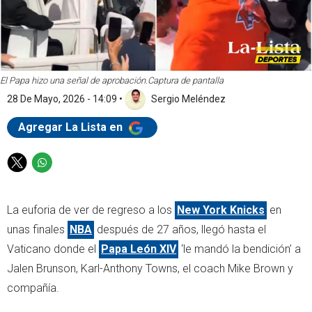
El Papa hizo una señal de aprobación.
Captura de pantalla
28 De Mayo, 2026 - 14:09
•
Sergio Meléndez
Agregar La Lista en
T
W
w
h
i
a
La euforia de ver de regreso a los
New York Knicks
en
t
t
t
s
unas finales
NBA
después de 27 años, llegó hasta el
e
a
Vaticano donde el
Papa León XIV
‘le mandó la bendición’ a
r
p
Jalen Brunson, Karl-Anthony Towns, el coach Mike Brown y
p
compañía.