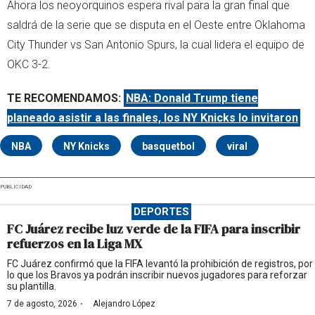
Ahora los neoyorquinos espera rival para la gran final que
saldrá de la serie que se disputa en el Oeste entre Oklahoma
City Thunder vs San Antonio Spurs, la cual lidera el equipo de
OKC 3-2.
TE RECOMENDAMOS:
NBA: Donald Trump tiene
planeado asistir a las finales, los NY Knicks lo invitaron
NBA
NY Knicks
basquetbol
viral
PUBLICIDAD
DEPORTES
FC Juárez recibe luz verde de la FIFA para inscribir
refuerzos en la Liga MX
FC Juárez confirmó que la FIFA levantó la prohibición de registros, por
lo que los Bravos ya podrán inscribir nuevos jugadores para reforzar
su plantilla.
·
7 de agosto, 2026
Alejandro López