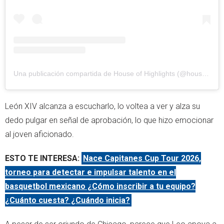
Una publicación compartida de House of Highlights (@houseofhighlights)
León XIV alcanza a escucharlo, lo voltea a ver y alza su
dedo pulgar en señal de aprobación, lo que hizo emocionar
al joven aficionado.
ESTO TE INTERESA:
Nace Capitanes Cup Tour 2026,
torneo para detectar e impulsar talento en el
basquetbol mexicano ¿Cómo inscribir a tu equipo?
¿Cuánto cuesta? ¿Cuándo inicia?