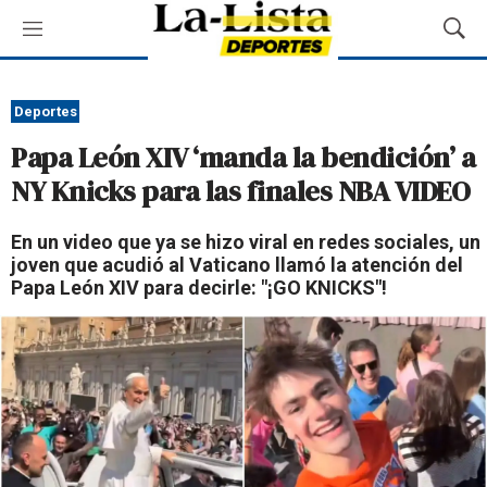
M
M
e
o
n
s
ú
t
Deportes
r
Papa León XIV ‘manda la bendición’ a
a
r
NY Knicks para las finales NBA VIDEO
B
ú
En un video que ya se hizo viral en redes sociales, un
s
joven que acudió al Vaticano llamó la atención del
q
Papa León XIV para decirle: "¡GO KNICKS"!
u
e
d
a