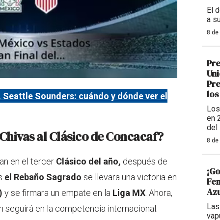
El 
a s
8 de
Pre
Uni
Pre
los
. Seattle Sounders: cuándo y dónde ver el
Los
en 
del
Chivas al Clásico de Concacaf?
8 de
an en el tercer
Clásico del año,
después de
¡Go
os
el Rebaño Sagrado
se llevara una victoria en
Fem
Azu
)
y se firmara un empate en la
Liga MX
. Ahora,
Las
én seguirá en la competencia internacional.
vap