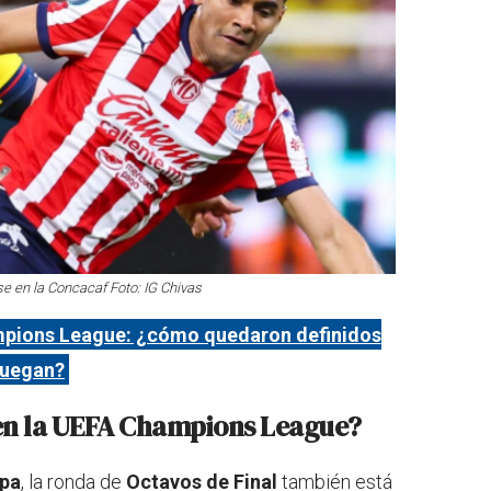
se en la Concacaf Foto: IG Chivas
pions League: ¿cómo quedaron definidos
 juegan?
en la UEFA Champions League?
opa
, la ronda de
Octavos de Final
también está