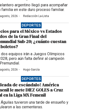
delantero argentino llegó para acompañar
u familia en este duro proceso familiar.
·
 agosto, 2026
Redacción La-Lista
DEPORTES
cios para el México vs Estados
dos de la Gran Final del
mundial Sub-20; ¿cuánto cuestan
 boletos?
 dos equipos irán a Juegos Olímpicos
2028, pero aún falta definir al campeón
 Premundial.
·
 agosto, 2026
Hugo García
DEPORTES
leada de escándalo! América
enil le mete DIEZ GOLES a Cruz
l en la Liga MX Femenil
 Águilas tuvieron una tarde de ensueño y
ulearon a las cementeras.