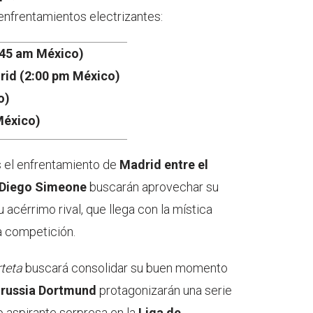
enfrentamientos electrizantes:
1:45 am México)
drid (2:00 pm México)
o)
 México)
s el enfrentamiento de
Madrid entre el
Diego Simeone
buscarán aprovechar su
u acérrimo rival, que llega con la mística
a competición.
rteta
buscará consolidar su buen momento
Borussia Dortmund
protagonizarán una serie
vo aspirante sorpresa en la
Liga de