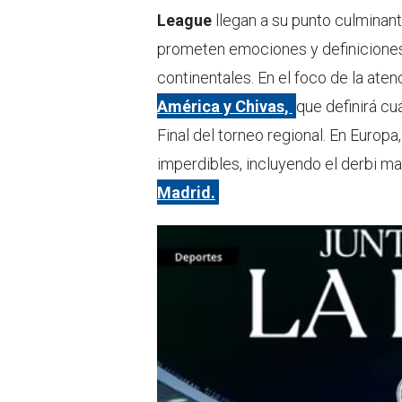
e
a
League
llegan a su punto culminan
r
p
p
prometen emociones y definicione
continentales. En el foco de la ate
América y Chivas,
que definirá cu
Final del torneo regional. En Europa
imperdibles, incluyendo el derbi ma
Madrid.