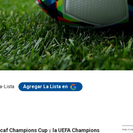
a-Lista
Agregar La Lista en
cacaf Champions Cup
y
la UEFA Champions
PUBLICID