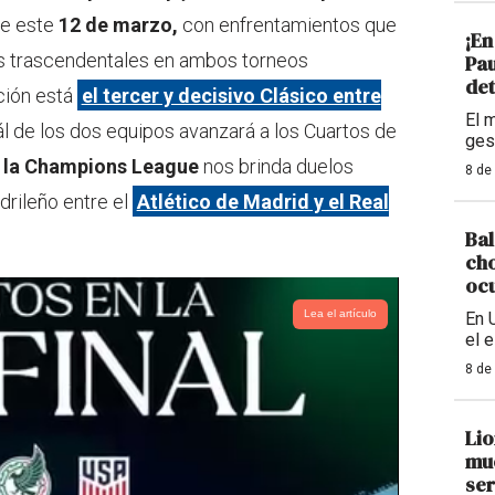
te este
12 de marzo,
con enfrentamientos que
¡En
s trascendentales en ambos torneos
Pau
det
nción está
el tercer y decisivo Clásico entre
El 
ál de los dos equipos avanzará a los Cuartos de
ges
,
la Champions League
nos brinda duelos
8 de
drileño entre el
Atlético de Madrid y el Real
Bal
cho
ocu
Lea el artículo
En 
el 
8 de
Lio
mue
ser