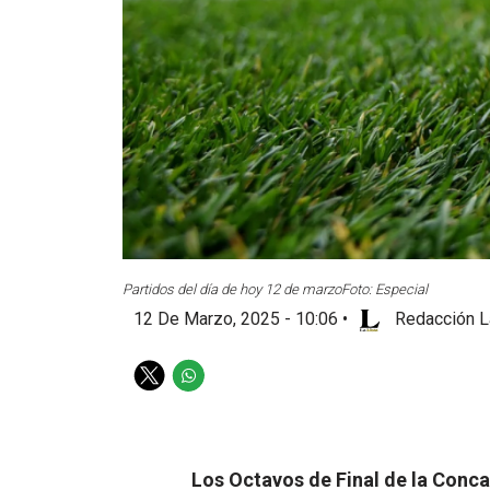
Partidos del día de hoy 12 de marzo
Foto: Especial
12 De Marzo, 2025 - 10:06
•
Redacción L
T
W
w
h
i
a
t
t
t
s
Los Octavos de Final de la Con