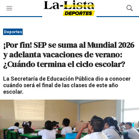
M
M
e
o
n
s
ú
t
Deportes
r
¡Por fin! SEP se suma al Mundial 2026
a
r
y adelanta vacaciones de verano:
B
¿Cuándo termina el ciclo escolar?
ú
s
q
La Secretaría de Educación Pública dio a conocer
u
cuándo será el final de las clases de este año
e
escolar.
d
a