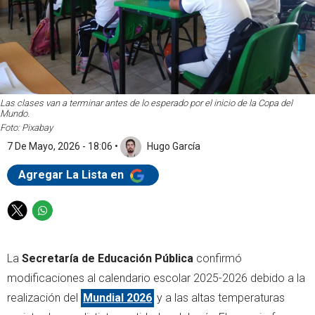
Las clases van a terminar antes de lo esperado por el inicio de la Copa del
Mundo.
Foto: Pixabay
7 De Mayo, 2026 - 18:06
•
Hugo García
Agregar La Lista en
T
W
w
h
i
a
La
Secretaría de Educación Pública
confirmó
t
t
t
s
modificaciones al calendario escolar 2025-2026 debido a la
e
a
realización del
Mundial 2026
y a las altas temperaturas
r
p