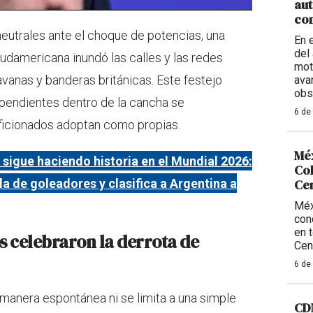
aut
con
neutrales ante el choque de potencias, una
En 
del 
udamericana inundó las calles y las redes
mot
vanas y banderas británicas. Este festejo
ava
obs
 pendientes dentro de la cancha se
6 de
aficionados adoptan como propias.
Méx
 sigue haciendo historia en el Mundial 2026:
Col
bla de goleadores y clasifica a Argentina a
Ce
Méx
con
en 
s celebraron la derrota de
Cen
6 de
manera espontánea ni se limita a una simple
CDM