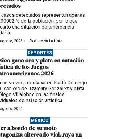
tectados
 casos detectados representan apenas
0.00002 % de la población, por lo que
cartó una situación de emergencia
taria.
·
 agosto, 2026
Redacción La-Lista
DEPORTES
ico gana oro y plata en natación
ística de los Juegos
ntroamericanos 2026
ico volvió a destacar en Santo Domingo
6 con oro de Itzamary González y plata
Diego Villalobos en las finales
viduales de natación artística.
 agosto, 2026
MÉXICO
er a bordo de su moto
tagoniza altercado vial, raya un