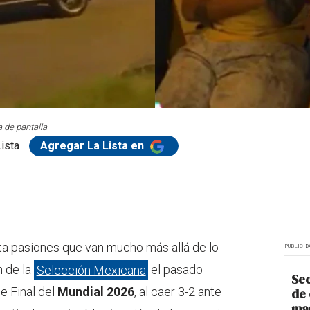
 de pantalla
ista
Agregar La Lista en
rta pasiones que van mucho más allá de lo
PUBLICID
n de la
Selección Mexicana
el pasado
Sec
e Final del
Mundial 2026
, al caer 3-2 ante
de 
man