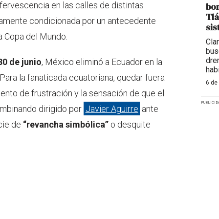
fervescencia en las calles de distintas
bom
Tlá
tamente condicionada por un antecedente
sis
a Copa del Mundo.
Cla
bus
dre
30 de junio
, México eliminó a Ecuador en la
hab
 Para la fanaticada ecuatoriana, quedar fuera
6 de
ento de frustración y la sensación de que el
PUBLICID
ombinando dirigido por
Javier Aguirre
ante
cie de
“revancha simbólica”
o desquite