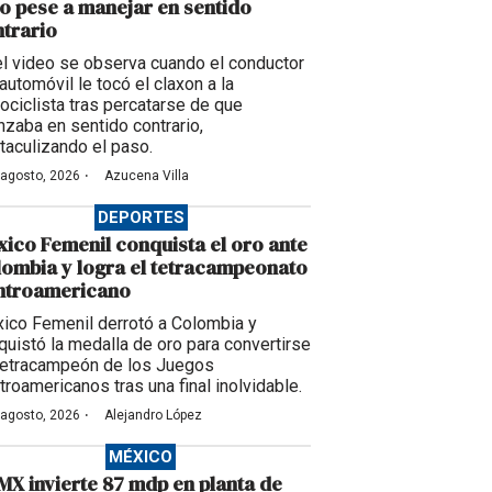
o pese a manejar en sentido
trario
el video se observa cuando el conductor
automóvil le tocó el claxon a la
ociclista tras percatarse de que
nzaba en sentido contrario,
taculizando el paso.
·
 agosto, 2026
Azucena Villa
DEPORTES
ico Femenil conquista el oro ante
ombia y logra el tetracampeonato
ntroamericano
ico Femenil derrotó a Colombia y
quistó la medalla de oro para convertirse
tetracampeón de los Juegos
troamericanos tras una final inolvidable.
·
 agosto, 2026
Alejandro López
MÉXICO
X invierte 87 mdp en planta de