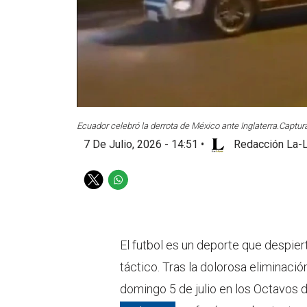
Ecuador celebró la derrota de México ante Inglaterra.
Captura
7 De Julio, 2026 - 14:51
•
Redacción La-L
T
W
w
h
i
a
t
t
t
s
El futbol es un deporte que despie
e
a
táctico. Tras la dolorosa eliminació
r
p
p
domingo 5 de julio en los Octavos d