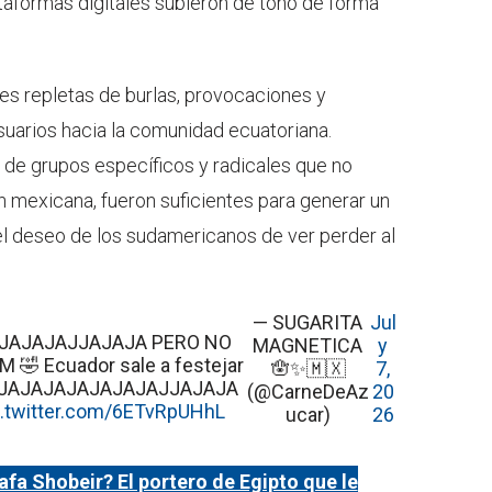
ataformas digitales subieron de tono de forma
nes repletas de burlas, provocaciones y
suarios hacia la comunidad ecuatoriana.
 de grupos específicos y radicales que no
ón mexicana, fueron suficientes para generar un
 el deseo de los sudamericanos de ver perder al
— SUGARITA
Jul
 JAJAJAJAJJAJAJA PERO NO
MAGNETICA
y
🤣 Ecuador sale a festejar
🪬✨🇲🇽
7,
JAJAJAJAJAJAJAJAJAJJAJAJA
(@CarneDeAz
20
c.twitter.com/6ETvRpUHhL
ucar)
26
fa Shobeir? El portero de Egipto que le