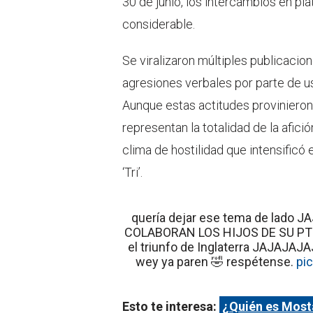
30 de junio, los intercambios en pl
considerable.
Se viralizaron múltiples publicacio
agresiones verbales por parte de u
Aunque estas actitudes provinieron
representan la totalidad de la afici
clima de hostilidad que intensificó
‘Tri’.
quería dejar ese tema de lado
COLABORAN LOS HIJOS DE SU PTM 
el triunfo de Inglaterra JAJA
wey ya paren 🤣 respétense.
pi
Esto te interesa:
¿Quién es Mosta