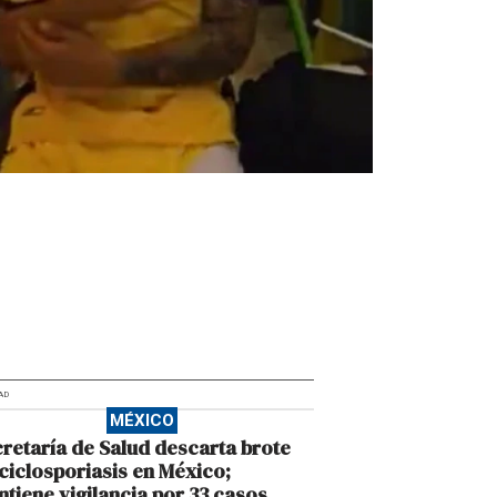
AD
MÉXICO
retaría de Salud descarta brote
ciclosporiasis en México;
tiene vigilancia por 33 casos