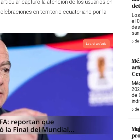
rticular capturó la atención de los usuarios en
de
elebraciones en territorio ecuatoriano por la
Los
el 
des
sani
6 de
Lea el artículo
Méx
art
Ce
Méx
202
de 
indi
6 de
Muj
pro