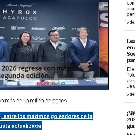
con
mun
pen
5 de
Lea
en 
Sou
par
El 
Tolu
de 
Jes
5 de
on más de un millón de pesos.
¡Mé
, entre los máximos goleadores de la
202
gim
ista actualizada
Méx