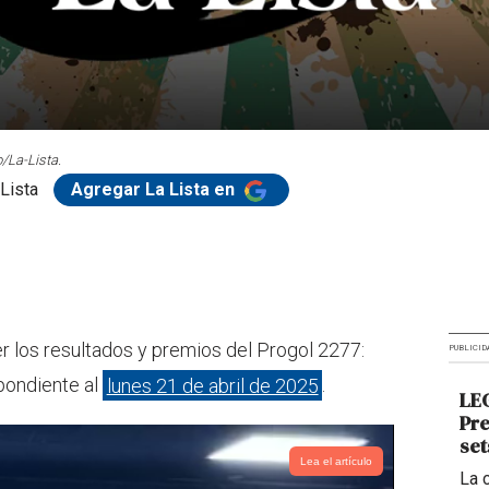
/La-Lista.
Lista
Agregar La Lista en
r los resultados y premios del Progol 2277:
PUBLICID
spondiente al
lunes 21 de abril de 2025
.
LEG
Pre
set
Lea el artículo
La 