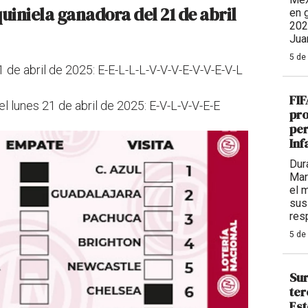
uiniela ganadora del 21 de abril
en 
202
Jua
5 de
 de abril de 2025: E-E-L-L-L-V-V-V-E-V-V-E-V-L
FIF
l lunes 21 de abril de 2025: E-V-L-V-V-E-E
pro
per
Inf
Dur
Mar
el 
sus
res
5 de
Sur
ter
Est