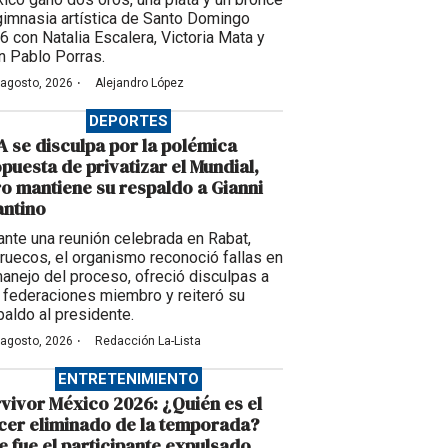
gimnasia artística de Santo Domingo
6 con Natalia Escalera, Victoria Mata y
n Pablo Porras.
·
 agosto, 2026
Alejandro López
DEPORTES
A se disculpa por la polémica
puesta de privatizar el Mundial,
o mantiene su respaldo a Gianni
antino
ante una reunión celebrada en Rabat,
ruecos, el organismo reconoció fallas en
manejo del proceso, ofreció disculpas a
 federaciones miembro y reiteró su
paldo al presidente.
·
 agosto, 2026
Redacción La-Lista
ENTRETENIMIENTO
vivor México 2026: ¿Quién es el
cer eliminado de la temporada?
e fue el participante expulsado