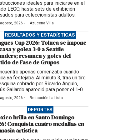
strucciones ideales para iniciarse en el
do LEGO, hasta sets de exhibición
sados para coleccionistas adultos.
·
 agosto, 2026
Azucena Villa
RESULTADOS Y ESTADÍSTICAS
gues Cup 2026: Toluca se impone
casa y golea 3-0 a Seattle
nders; resumen y goles del
tido de Fase de Grupos
encuentro apenas comenzaba cuando
ca ya festejaba. Al minuto 3, tras un tiro
esquina cobrado por Ricardo Angulo,
ús Gallardo apareció para poner el 1-0.
·
 agosto, 2026
Redacción La-Lista
DEPORTES
xico brilla en Santo Domingo
6! Conquista cuatro medallas en
nasia artística
ico ganó dos oros, una plata y un bronce