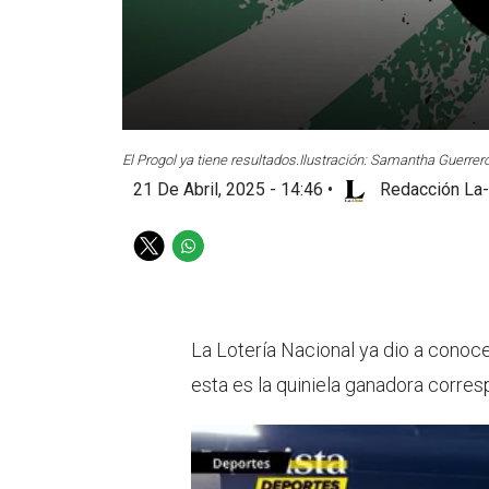
El Progol ya tiene resultados.
Ilustración: Samantha Guerrero
21 De Abril, 2025 - 14:46
•
Redacción La-
T
W
w
h
i
a
t
t
t
s
La Lotería Nacional ya dio a conoce
e
a
esta es la quiniela ganadora corre
r
p
p