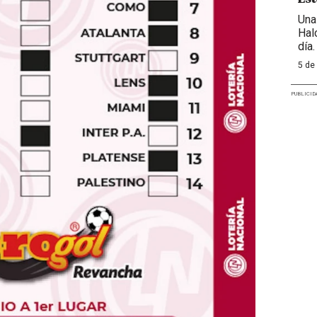
Una
Hal
día.
5 de
PUBLICID