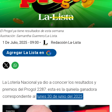
El Progol ya tiene resultados de esta semana.
Ilustración: Samantha Guerrero/La-Lista.
1 De Julio, 2025 - 09:00
•
Redacción La-Lista
Agregar La Lista en
T
W
w
h
i
a
La Lotería Nacional ya dio a conocer los resultados y
t
t
t
s
premios del Progol 2287: esta es la quiniela ganadora
e
a
correspondiente al
lunes 30 de junio del 2025
.
r
p
p