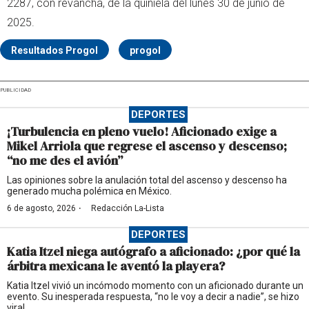
2287, con revancha, de la quiniela del lunes 30 de junio de
2025.
Resultados Progol
progol
PUBLICIDAD
DEPORTES
¡Turbulencia en pleno vuelo! Aficionado exige a
Mikel Arriola que regrese el ascenso y descenso;
“no me des el avión”
Las opiniones sobre la anulación total del ascenso y descenso ha
generado mucha polémica en México.
·
6 de agosto, 2026
Redacción La-Lista
DEPORTES
Katia Itzel niega autógrafo a aficionado: ¿por qué la
árbitra mexicana le aventó la playera?
Katia Itzel vivió un incómodo momento con un aficionado durante un
evento. Su inesperada respuesta, “no le voy a decir a nadie”, se hizo
viral.