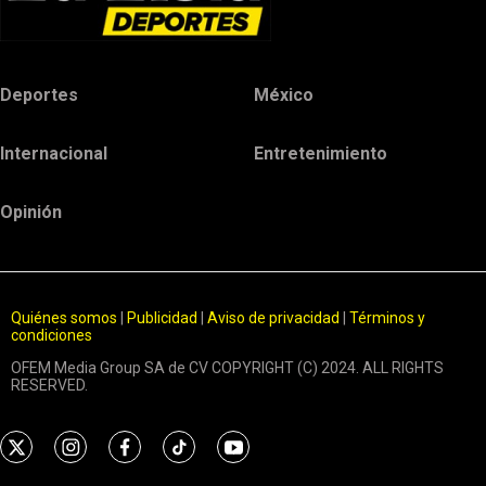
Deportes
México
Internacional
Entretenimiento
Opinión
Quiénes somos
|
Publicidad
|
Aviso de privacidad
|
Términos y
condiciones
OFEM Media Group SA de CV COPYRIGHT (C) 2024. ALL RIGHTS
RESERVED.
t
i
f
t
y
w
n
a
i
o