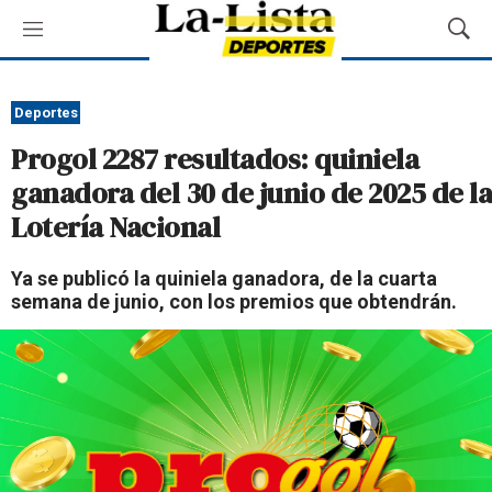
M
M
e
o
n
s
ú
t
Deportes
r
Progol 2287 resultados: quiniela
a
r
ganadora del 30 de junio de 2025 de la
B
Lotería Nacional
ú
s
q
Ya se publicó la quiniela ganadora, de la cuarta
u
semana de junio, con los premios que obtendrán.
e
d
a