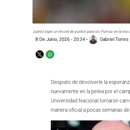
Juárez logró un récord de puntos para los Pumas en la era d
8 De Junio, 2026 - 20:34
•
Gabriel Torres
T
W
w
h
i
a
t
t
t
s
Después de devolverle la esperanza 
e
a
nuevamente en la pelea por el ca
r
p
p
Universidad Nacional tomaron camin
manera oficial a pocas semanas del