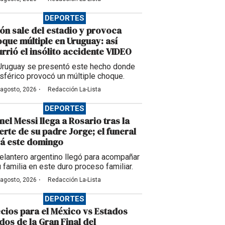
DEPORTES
ón sale del estadio y provoca
que múltiple en Uruguay: así
rrió el insólito accidente VIDEO
Uruguay se presentó este hecho donde
esférico provocó un múltiple choque.
·
 agosto, 2026
Redacción La-Lista
DEPORTES
nel Messi llega a Rosario tras la
rte de su padre Jorge; el funeral
á este domingo
delantero argentino llegó para acompañar
u familia en este duro proceso familiar.
·
 agosto, 2026
Redacción La-Lista
DEPORTES
cios para el México vs Estados
dos de la Gran Final del