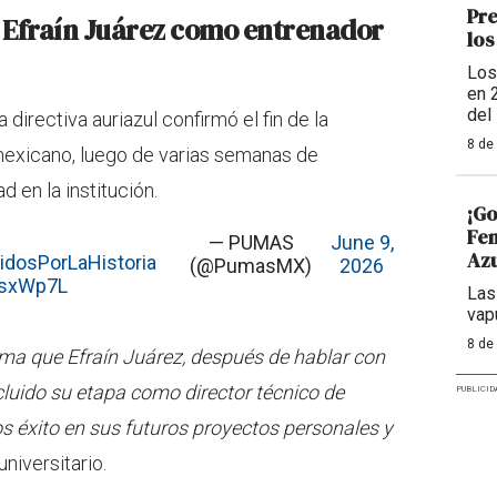
Pre
e Efraín Juárez como entrenador
los
Los
en 
del
 directiva auriazul confirmó el fin de la
8 de
 mexicano, luego de varias semanas de
 en la institución.
¡Go
Fem
— PUMAS
June 9,
Azu
idosPorLaHistoria
(@PumasMX)
2026
MsxWp7L
Las
vap
8 de
rma que Efraín Juárez, después de hablar con
ncluido su etapa como director técnico de
PUBLICID
s éxito en sus futuros proyectos personales y
universitario.