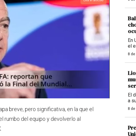
Lea el artículo
Bal
cho
ocu
En 
el 
8 de
Lio
mue
ser
El 
a s
pa breve, pero significativa, en la que el
8 de
l rumbo del equipo y devolverlo al
Pre
X
.
Uni