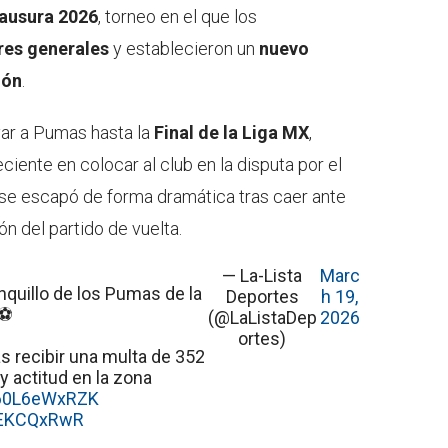
ausura 2026
, torneo en el que los
res generales
y establecieron un
nuevo
ión
.
var a Pumas hasta la
Final de la Liga MX
,
ciente en colocar al club en la disputa por el
 se escapó de forma dramática tras caer ante
n del partido de vuelta.
— La-Lista
Marc
nquillo de los Pumas de la
Deportes
h 19,
⚽️
(@LaListaDep
2026
ortes)
ras recibir una multa de 352
y actitud en la zona
o/60L6eWxRZK
xdEKCQxRwR