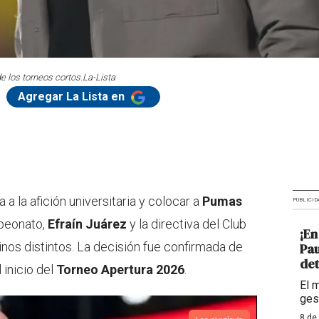
e los torneos cortos.
La-Lista
Agregar La Lista en
a la afición universitaria y colocar a
Pumas
PUBLICID
mpeonato,
Efraín Juárez
y la directiva del Club
¡En
os distintos. La decisión fue confirmada de
Pau
det
 inicio del
Torneo Apertura 2026
.
El 
ges
8 de