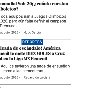
mundial Sub-20; ¿cuánto cuestan
 boletos?
 dos equipos irán a Juegos Olímpicos
2028, pero aún falta definir al campeón
 Premundial.
·
 agosto, 2026
Hugo García
DEPORTES
leada de escándalo! América
enil le mete DIEZ GOLES a Cruz
l en la Liga MX Femenil
 Águilas tuvieron una tarde de ensueño y
ulearon a las cementeras.
·
 agosto, 2026
Redacción La-Lista
AD