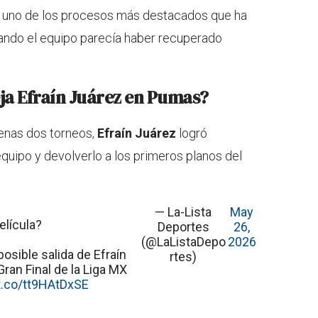
a uno de los procesos más destacados que ha
cuando el equipo parecía haber recuperado
eja Efraín Juárez en Pumas?
penas dos torneos,
Efraín Juárez
logró
quipo y devolverlo a los primeros planos del
— La-Lista
May
elícula?
Deportes
26,
(@LaListaDepo
2026
posible salida de Efraín
rtes)
ran Final de la Liga MX
/t.co/tt9HAtDxSE