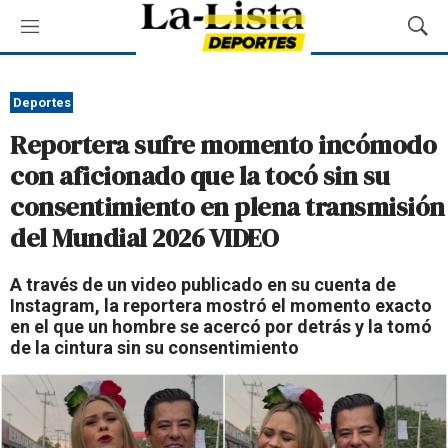
M
M
e
o
n
s
ú
t
Deportes
r
Reportera sufre momento incómodo
a
r
con aficionado que la tocó sin su
B
consentimiento en plena transmisión
ú
s
del Mundial 2026 VIDEO
q
u
A través de un video publicado en su cuenta de
e
Instagram, la reportera mostró el momento exacto
d
en el que un hombre se acercó por detrás y la tomó
a
de la cintura sin su consentimiento