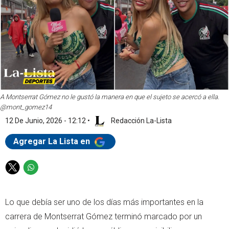
A Montserrat Gómez no le gustó la manera en que el sujeto se acercó a ella.
@mont_gomez14
12 De Junio, 2026 - 12:12
•
Redacción La-Lista
Agregar La Lista en
T
W
w
h
i
a
Lo que debía ser uno de los días más importantes en la
t
t
t
s
carrera de Montserrat Gómez terminó marcado por un
e
a