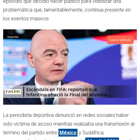
episodio que decidió hacer público para visibilizar una
r
p
problemática que, lamentablemente, continúa presente en
p
los eventos masivos.
Lea el artículo
La periodista deportiva denunció en redes sociales haber
sido víctima de acoso mientras realizaba una transmisión al
término del partido entre
México
y Sudáfrica,