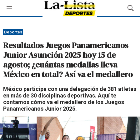
M
M
e
o
n
s
ú
t
Deportes
r
Resultados Juegos Panamericanos
a
r
Junior Asunción 2025 hoy 15 de
B
agosto; ¿cuántas medallas lleva
ú
s
México en total? Así va el medallero
q
u
México participa con una delegación de 381 atletas
e
en más de 30 disciplinas deportivas. Aquí te
d
contamos cómo va el medallero de los Juegos
a
Panamericanos Junior 2025.