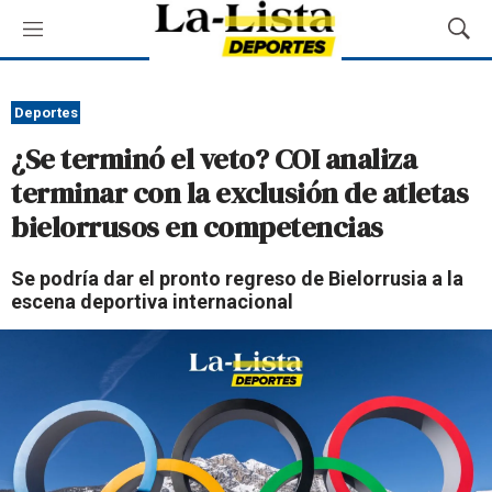
M
M
e
o
n
s
ú
t
Deportes
r
¿Se terminó el veto? COI analiza
a
r
terminar con la exclusión de atletas
B
bielorrusos en competencias
ú
s
q
Se podría dar el pronto regreso de Bielorrusia a la
u
escena deportiva internacional
e
d
a