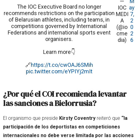
—
M
The IOC Executive Board no longer
IOC
ay
recommends restrictions on the participation
MEDI
7,
of Belarusian athletes, including teams, in
A
2
competitions governed by International
(@io
0
Federations and international sports event
cme
2
organisers.
dia)
6
Learn more👇
🔗
https://t.co/cwOAJ6SMih
pic.twitter.com/eYPIYj2mIt
¿Por qué el COI recomienda levantar
las sanciones a Bielorrusia?
El organismo que preside
Kirsty Coventry
reiteró que
“la
participación de los deportistas en competiciones
internacionales no debe verse limitada por las acciones