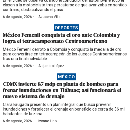
En el video se observa cuando el conductor del automóvil le tocó el
claxon a la motociclista tras percatarse de que avanzaba en sentido
contrario, obstaculizando el paso.
·
6 de agosto, 2026
Azucena Villa
DEPORTES
México Femenil conquista el oro ante Colombia y
logra el tetracampeonato Centroamericano
México Femenil derrotó a Colombia y conquistó la medalla de oro
para convertirse en tetracampeón de los Juegos Centroamericanos
tras una final inolvidable.
·
6 de agosto, 2026
Alejandro López
MÉXICO
CDMX invierte 87 mdp en planta de bombeo para
frenar inundaciones en Tláhuac; así funcionará el
nuevo sistema de drenaje
Clara Brugada presentó un plan integral que busca prevenir
inundaciones y fortalecer el drenaje en beneficio de cerca de 36 mil
habitantes de la zona.
·
6 de agosto, 2026
Ivonne Lino