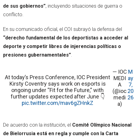
de sus gobiernos”
, incluyendo situaciones de guerra o
conflicto.
En su comunicado oficial, el COI subrayó la defensa del
“derecho fundamental de los deportistas a acceder al
deporte y competir libres de injerencias políticas o
presiones gubernamentales”
.
— IOC
M
At today’s Press Conference, IOC President
MEDI
ay
Kirsty Coventry says work on esports is
A
7,
ongoing under “Fit for the Future,” with
(@ioc
20
further updates expected after June 👇
medi
26
pic.twitter.com/mav6gZHnkZ
a)
De acuerdo con la institución, el
Comité Olímpico Nacional
de Bielorrusia está en regla y cumple con la Carta