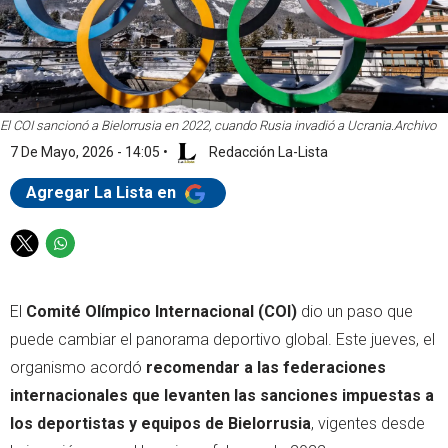
El COI sancionó a Bielorrusia en 2022, cuando Rusia invadió a Ucrania.
Archivo
7 De Mayo, 2026 - 14:05
•
Redacción La-Lista
Agregar La Lista en
T
W
w
h
i
a
El
Comité Olímpico Internacional (COI)
dio un paso que
t
t
t
s
puede cambiar el panorama deportivo global. Este jueves, el
e
a
organismo acordó
recomendar a las federaciones
r
p
internacionales que levanten las sanciones impuestas a
p
los deportistas y equipos de Bielorrusia
, vigentes desde