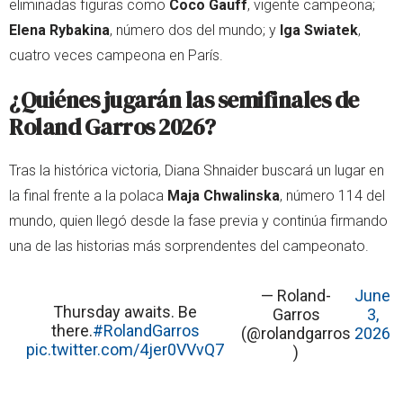
eliminadas figuras como
Coco Gauff
, vigente campeona;
Elena Rybakina
, número dos del mundo; y
Iga Swiatek
,
cuatro veces campeona en París.
¿Quiénes jugarán las semifinales de
Roland Garros 2026?
Tras la histórica victoria, Diana Shnaider buscará un lugar en
la final frente a la polaca
Maja Chwalinska
, número 114 del
mundo, quien llegó desde la fase previa y continúa firmando
una de las historias más sorprendentes del campeonato.
— Roland-
June
Thursday awaits. Be
Garros
3,
there.
#RolandGarros
(@rolandgarros
2026
pic.twitter.com/4jer0VVvQ7
)