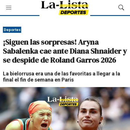
M
M
e
o
n
s
ú
t
Deportes
r
¡Siguen las sorpresas! Aryna
a
r
Sabalenka cae ante Diana Shnaider y
B
se despide de Roland Garros 2026
ú
s
q
La bielorrusa era una de las favoritas a llegar a la
u
final el fin de semana en Paris
e
d
a