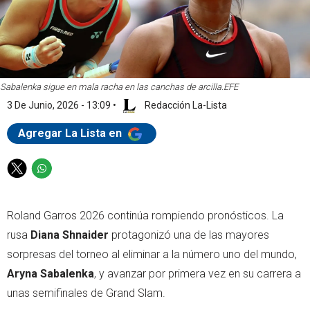
Sabalenka sigue en mala racha en las canchas de arcilla.
EFE
3 De Junio, 2026 - 13:09
•
Redacción La-Lista
Agregar La Lista en
T
W
w
h
i
a
Roland Garros 2026 continúa rompiendo pronósticos. La
t
t
t
s
rusa
Diana Shnaider
protagonizó una de las mayores
e
a
sorpresas del torneo al eliminar a la número uno del mundo,
r
p
Aryna Sabalenka
, y avanzar por primera vez en su carrera a
p
unas semifinales de Grand Slam.