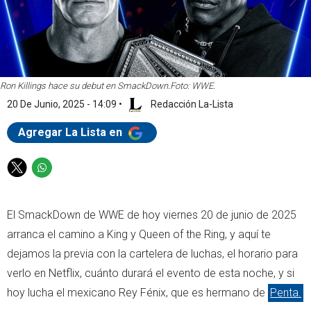
Ron Killings hace su debut en SmackDown.
Foto: WWE.
20 De Junio, 2025 - 14:09
•
Redacción La-Lista
Agregar La Lista en
T
W
w
h
i
a
El SmackDown de WWE de hoy viernes 20 de junio de 2025
t
t
t
s
arranca el camino a King y Queen of the Ring, y aquí te
e
a
dejamos la previa con la cartelera de luchas, el horario para
r
p
verlo en Netflix, cuánto durará el evento de esta noche, y si
p
hoy lucha el mexicano Rey Fénix, que es hermano de
Penta.