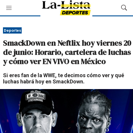
M
M
e
o
n
s
ú
t
Deportes
r
SmackDown en Neftlix hoy viernes 20
a
r
de junio: Horario, cartelera de luchas
B
y cómo ver EN VIVO en México
ú
s
q
Si eres fan de la WWE, te decimos cómo ver y qué
u
luchas habrá hoy en SmackDown.
e
d
a