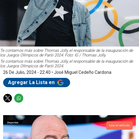
Te contamos más sobre Thomas Jolly, el responsable de la inauguración de
los Juegos Olímpicos de Parśi 2024. Foto: IG / Thomas Jolly.
Te contamos más sobre Thomas Jolly, el responsable de la inauguración de
los Juegos Olímpicos de Parśi 2024.
26 De Julio, 2024 - 22:40
•
José Miguel Cedeño Cardona
Agregar La Lista en
T
W
w
h
i
a
t
t
t
s
Lea el artículo
e
a