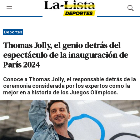
M
M
e
o
n
s
ú
t
Deportes
r
Thomas Jolly, el genio detrás del
a
r
espectáculo de la inauguración de
B
París 2024
ú
s
q
Conoce a Thomas Jolly, el responsable detrás de la
u
ceremonia considerada por los expertos como la
e
mejor en a historia de los Juegos Olímpicos.
d
a