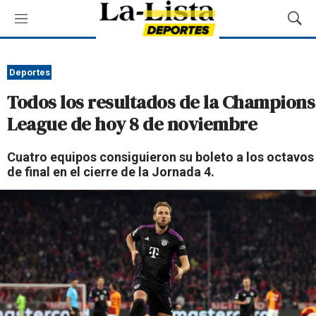
M
M
e
o
n
s
ú
t
Deportes
r
Todos los resultados de la Champions
a
r
League de hoy 8 de noviembre
B
ú
Cuatro equipos consiguieron su boleto a los octavos
s
de final en el cierre de la Jornada 4.
q
u
e
d
a