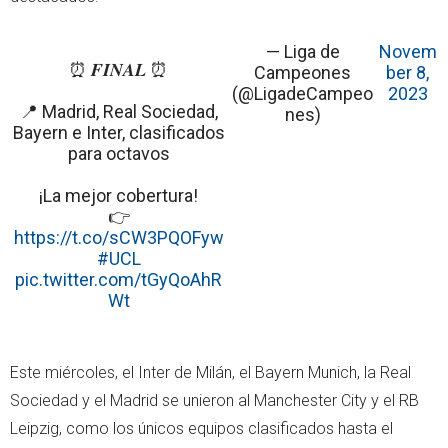
— Liga de
Novem
⏰ 𝑭𝑰𝑵𝑨𝑳 ⏰
Campeones
ber 8,
(@LigadeCampeo
2023
📍 Madrid, Real Sociedad,
nes)
Bayern e Inter, clasificados
para octavos
¡La mejor cobertura!
👉
https://t.co/sCW3PQOFyw
#UCL
pic.twitter.com/tGyQoAhR
Wt
Este miércoles, el Inter de Milán, el Bayern Munich, la Real
Sociedad y el Madrid se unieron al Manchester City y el RB
Leipzig, como los únicos equipos clasificados hasta el