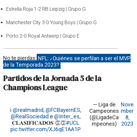
Estrella Roja 1-2 RB Leipzig | Grupo G
Manchester City 3-0 Young Boys | Grupo G
Porto 2-0 Royal Antwerp | Grupo E
No te pierdas:
NFL: ¿Quiénes se perfilan a ser el MVP
de la Temporada 2023?
Partidos de la Jornada 5 de la
Champions League
— Liga de
Nove
ℹ️
@realmadrid
,
@FCBayernES
,
Campeones
mber
@RealSociedad
e
@Inter_es
,
(@LigadeCa
8,
𝐂𝐋𝐀𝐒𝐈𝐅𝐈𝐂𝐀𝐃𝐎𝐒 👏👏
#UCL
mpeones)
2023
pic.twitter.com/XJ6qE1AA1P