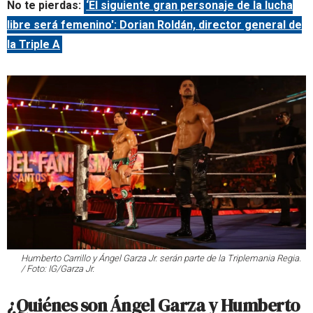
No te pierdas:
‘El siguiente gran personaje de la lucha
libre será femenino': Dorian Roldán, director general de
la Triple A
Humberto Carrillo y Ángel Garza Jr. serán parte de la Triplemania Regia.
/ Foto: IG/Garza Jr.
¿Quiénes son Ángel Garza y Humberto