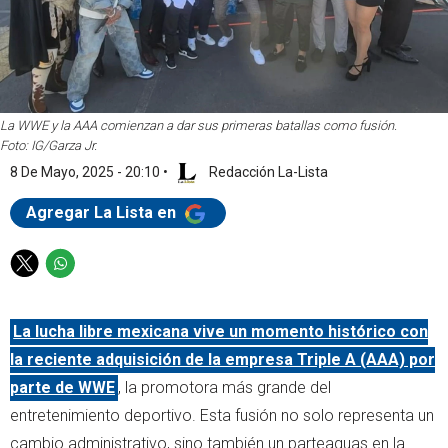
La WWE y la AAA comienzan a dar sus primeras batallas como fusión.
Foto: IG/Garza Jr.
8 De Mayo, 2025 - 20:10
•
Redacción La-Lista
Agregar La Lista en
T
W
w
h
i
a
La lucha libre mexicana vive un momento histórico con
t
t
t
s
la reciente adquisición de la empresa Triple A (AAA) por
e
a
parte de WWE
, la promotora más grande del
r
p
entretenimiento deportivo. Esta fusión no solo representa un
p
cambio administrativo, sino también un parteaguas en la