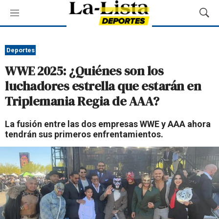
M
M
e
o
n
s
ú
t
Deportes
r
WWE 2025: ¿Quiénes son los
a
r
luchadores estrella que estarán en
B
Triplemania Regia de AAA?
ú
s
q
La fusión entre las dos empresas WWE y AAA ahora
u
tendrán sus primeros enfrentamientos.
e
d
a