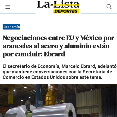
M
M
e
o
n
s
ú
t
Economía
r
Negociaciones entre EU y México por
a
r
aranceles al acero y aluminio están
B
por concluir: Ebrard
ú
s
q
El secretario de Economía, Marcelo Ebrard, adelantó
u
que mantiene conversaciones con la Secretaría de
e
Comercio en Estados Unidos sobre este tema.
d
a