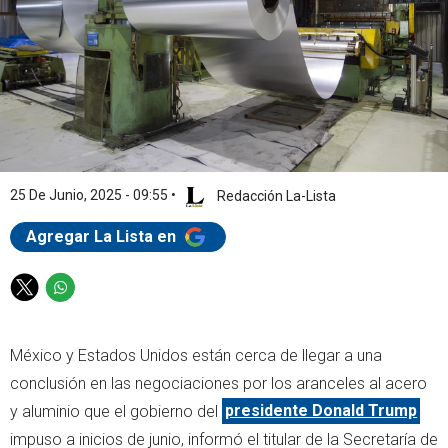
25 De Junio, 2025 - 09:55
•
Redacción La-Lista
Agregar La Lista en
T
W
w
h
i
a
México y Estados Unidos están cerca de llegar a una
t
t
t
s
conclusión en las negociaciones por los aranceles al acero
e
a
y aluminio que el gobierno del
presidente Donald Trump
r
p
impuso a inicios de junio, informó el titular de la Secretaría de
p