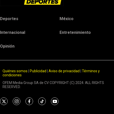
Deportes
México
Internacional
Entretenimiento
Opinión
Quiénes somos
|
Publicidad
|
Aviso de privacidad
|
Términos y
condiciones
OFEM Media Group SA de CV COPYRIGHT (C) 2024. ALL RIGHTS
RESERVED.
t
i
f
t
y
w
n
a
i
o