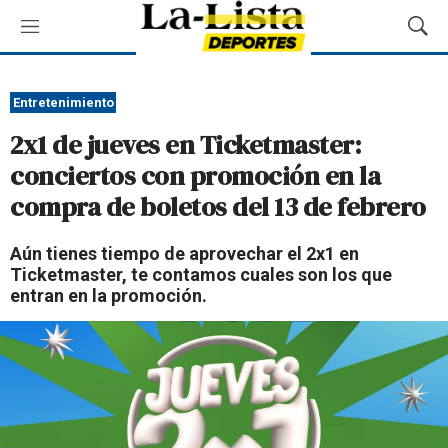
M
M
e
o
n
s
ú
t
Entretenimiento
r
2x1 de jueves en Ticketmaster:
a
r
conciertos con promoción en la
B
compra de boletos del 13 de febrero
ú
s
q
Aún tienes tiempo de aprovechar el 2x1 en
u
Ticketmaster, te contamos cuales son los que
e
entran en la promoción.
d
a