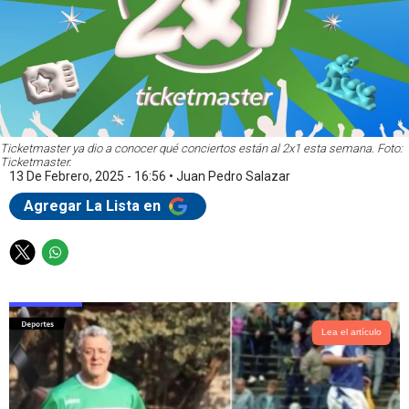
Ticketmaster ya dio a conocer qué conciertos están al 2x1 esta semana. Foto:
Ticketmaster.
13 De Febrero, 2025 - 16:56
•
Juan Pedro Salazar
Agregar La Lista en
T
W
w
h
i
a
t
t
t
s
Lea el artículo
e
a
r
p
p