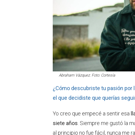
Abraham Vázquez. Foto: Cortesía
¿Cómo descubriste tu pasión por
el que decidiste que querías segu
Yo creo que empecé a sentir esa
l
siete años
. Siempre me gustó la mú
al principio no fue fácil, nunca me