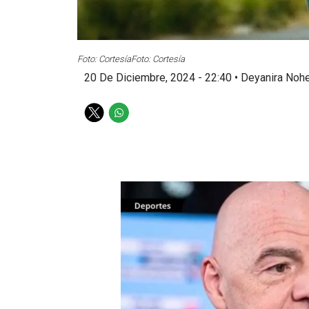
Foto: Cortesía
Foto: Cortesía
20 De Diciembre, 2024 - 22:40
•
Deyanira Nohe
T
W
w
h
i
a
t
t
t
s
e
a
r
p
p