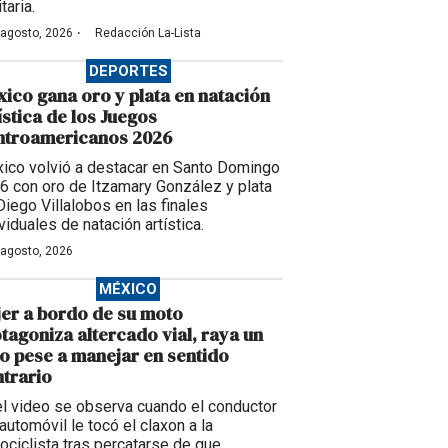
taria.
·
 agosto, 2026
Redacción La-Lista
DEPORTES
ico gana oro y plata en natación
ística de los Juegos
ntroamericanos 2026
ico volvió a destacar en Santo Domingo
6 con oro de Itzamary González y plata
Diego Villalobos en las finales
viduales de natación artística.
 agosto, 2026
MÉXICO
er a bordo de su moto
tagoniza altercado vial, raya un
o pese a manejar en sentido
trario
el video se observa cuando el conductor
automóvil le tocó el claxon a la
ociclista tras percatarse de que