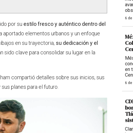
ava
obs
6 de
ido por su
estilo fresco y auténtico dentro del
 ha aportado elementos urbanos y un enfoque
Méx
Col
ibajos en su trayectoria,
su dedicación y el
Ce
n sido clave para consolidar su lugar en la
Méx
con
en 
Cen
ham compartió detalles sobre sus inicios, sus
6 de
sus planes para el futuro.
CDM
bom
Tlá
sis
Cla