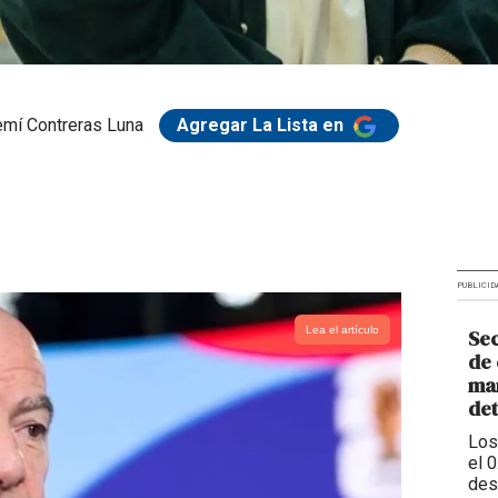
mí Contreras Luna
Agregar La Lista en
PUBLICID
Lea el artículo
Sec
de 
man
de
Los
el 
des