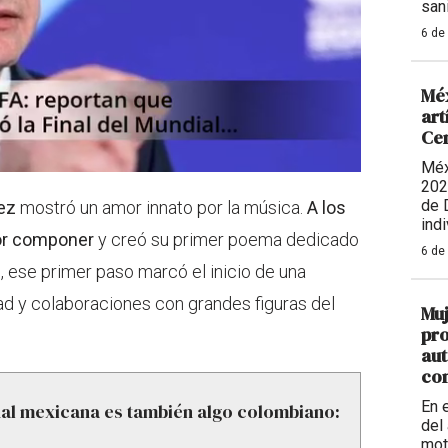
sani
6 de
Méx
art
Ce
Méx
202
de 
uez
mostró un amor innato por la música.
A los
indi
por componer
y creó su primer poema dedicado
6 de
, ese primer paso marcó el inicio de una
dad y colaboraciones con grandes figuras del
Muj
pro
aut
con
En 
nal mexicana es también algo colombiano:
del 
mot