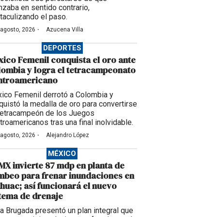
nzaba en sentido contrario,
taculizando el paso.
·
 agosto, 2026
Azucena Villa
DEPORTES
ico Femenil conquista el oro ante
ombia y logra el tetracampeonato
ntroamericano
ico Femenil derrotó a Colombia y
quistó la medalla de oro para convertirse
tetracampeón de los Juegos
troamericanos tras una final inolvidable.
·
 agosto, 2026
Alejandro López
MÉXICO
X invierte 87 mdp en planta de
beo para frenar inundaciones en
huac; así funcionará el nuevo
tema de drenaje
ra Brugada presentó un plan integral que