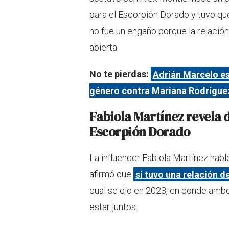
para el Escorpión Dorado y tuvo qu
no fue un engaño porque la relación 
abierta.
No te pierdas:
Adrián Marcelo es
género contra Mariana Rodrígue
Fabiola Martínez revela 
Escorpión Dorado
La influencer Fabiola Martínez hab
afirmó que
si tuvo una relación 
cual se dio en 2023, en donde ambo
estar juntos.