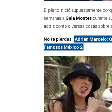
El pleito inició supuestamente por
semanas a
Gala Montes
durante s
actriz contó diversas cosas sobre 
No te pierdas:
Adrián Marcelo: Q
Famosos México 2