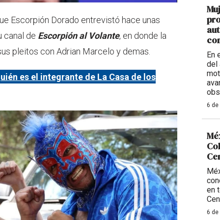
Muj
pro
que Escorpión Dorado entrevistó hace unas
aut
u canal de
Escorpión al Volante
, en donde la
con
sus pleitos con Adrian Marcelo y demas.
En 
del 
mot
uién es el integrante de La Casa de los
ava
obs
6 de
Méx
Col
Ce
Méx
con
en 
Cen
6 de