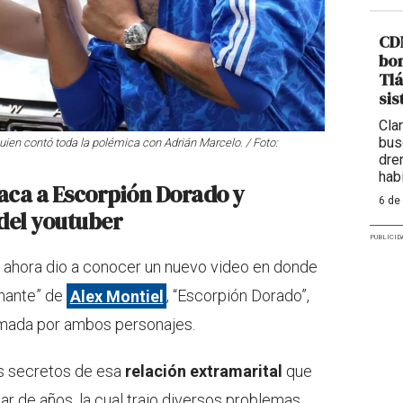
CDM
bom
Tlá
sis
Cla
bus
ien contó toda la polémica con Adrián Marcelo. / Foto:
dre
hab
aca a Escorpión Dorado y
6 de
del youtuber
PUBLICID
 ahora dio a conocer un nuevo video en donde
amante” de
Alex Montiel
, “Escorpión Dorado”,
irmada por ambos personajes.
os secretos de esa
relación extramarital
que
r de años, la cual trajo diversos problemas