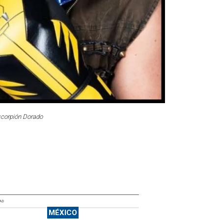
scorpión Dorado
AD
MÉXICO