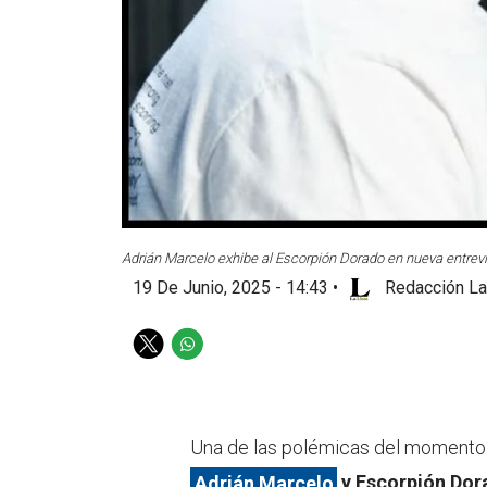
Adrián Marcelo exhibe al Escorpión Dorado en nueva entrevi
19 De Junio, 2025 - 14:43
•
Redacción La
T
W
w
h
i
a
t
t
t
s
Una de las polémicas del momento 
e
a
Adrián Marcelo
y Escorpión Dor