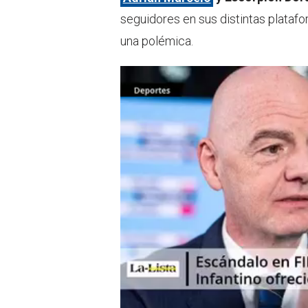
r
p
p
seguidores en sus distintas plataf
una polémica.