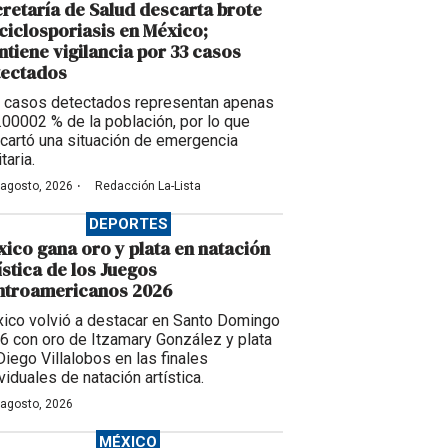
retaría de Salud descarta brote
ciclosporiasis en México;
tiene vigilancia por 33 casos
tectados
 casos detectados representan apenas
0.00002 % de la población, por lo que
cartó una situación de emergencia
taria.
·
 agosto, 2026
Redacción La-Lista
DEPORTES
ico gana oro y plata en natación
ística de los Juegos
ntroamericanos 2026
ico volvió a destacar en Santo Domingo
6 con oro de Itzamary González y plata
Diego Villalobos en las finales
viduales de natación artística.
 agosto, 2026
MÉXICO