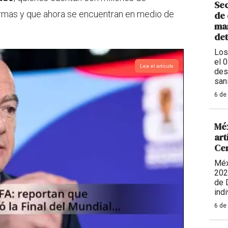
Sec
ormas y que ahora se encuentran en medio de
de 
man
de
Los
el 
Lea el artículo
des
sani
6 de
Méx
art
Ce
Méx
202
de 
indi
6 de