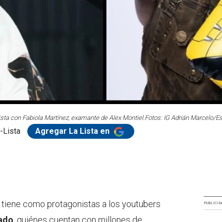
sta con Fabiola Martínez, examante de Alex Montiel.
Fotos: IG Adrián Marcelo/E
-Lista
Agregar La Lista en
tiene como protagonistas a los youtubers
PUBLICID
ado
, quiénes cuentan con millones de