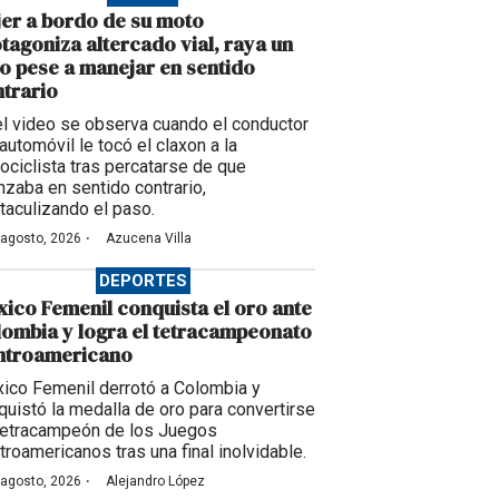
er a bordo de su moto
tagoniza altercado vial, raya un
o pese a manejar en sentido
trario
el video se observa cuando el conductor
automóvil le tocó el claxon a la
ociclista tras percatarse de que
nzaba en sentido contrario,
taculizando el paso.
·
 agosto, 2026
Azucena Villa
DEPORTES
ico Femenil conquista el oro ante
ombia y logra el tetracampeonato
ntroamericano
ico Femenil derrotó a Colombia y
quistó la medalla de oro para convertirse
tetracampeón de los Juegos
troamericanos tras una final inolvidable.
·
 agosto, 2026
Alejandro López