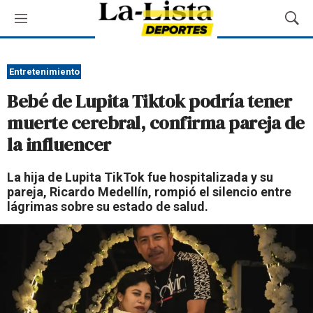
M
M
e
o
n
s
ú
t
Entretenimiento
r
Bebé de Lupita Tiktok podría tener
a
r
muerte cerebral, confirma pareja de
B
la influencer
ú
s
q
La hija de Lupita TikTok fue hospitalizada y su
u
pareja, Ricardo Medellín, rompió el silencio entre
e
lágrimas sobre su estado de salud.
d
a