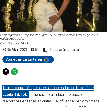
Entre lágrimas, el esposo de Lupita TikTok revela detalles del diagnóstico
médico de su hija.
Foto: IG Lupita Tiktok
30 De Abril, 2025 - 13:52
•
Redacción La-Lista
Agregar La Lista en
T
W
w
h
i
a
La preocupación por el estado de salud de la bebé de
t
t
t
s
Lupita TikTok
ha generado una fuerte oleada de
e
a
reacciones en redes sociales. La influencer regiomontana,
r
p