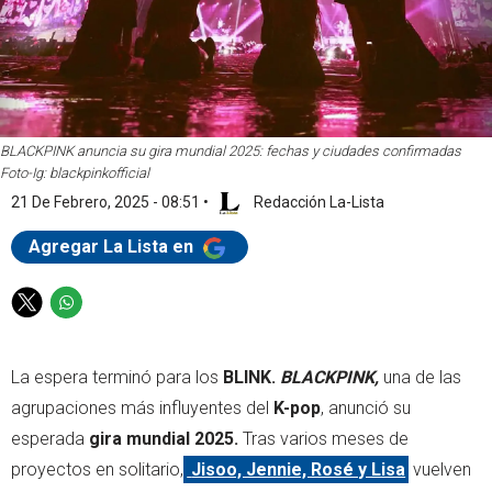
BLACKPINK anuncia su gira mundial 2025: fechas y ciudades confirmadas
Foto-Ig: blackpinkofficial
21 De Febrero, 2025 - 08:51
•
Redacción La-Lista
Agregar La Lista en
T
W
w
h
i
a
La espera terminó para los
BLINK.
BLACKPINK,
una de las
t
t
t
s
agrupaciones más influyentes del
K-pop
, anunció su
e
a
esperada
gira mundial 2025.
Tras varios meses de
r
p
proyectos en solitario,
Jisoo, Jennie, Rosé y Lisa
vuelven
p