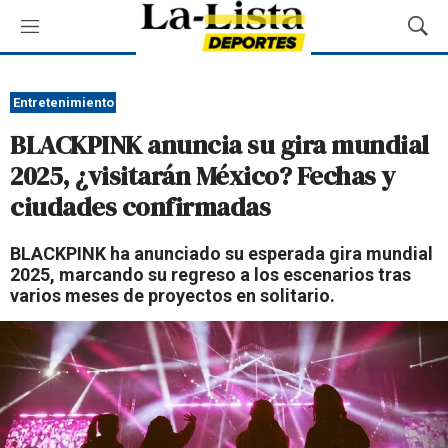
M
M
e
o
n
s
ú
t
Entretenimiento
r
BLACKPINK anuncia su gira mundial
a
r
2025, ¿visitarán México? Fechas y
B
ciudades confirmadas
ú
s
q
BLACKPINK ha anunciado su esperada gira mundial
u
2025, marcando su regreso a los escenarios tras
e
varios meses de proyectos en solitario.
d
a