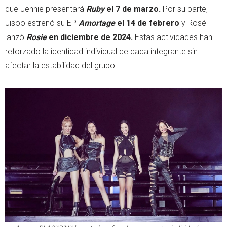
que Jennie presentará
Ruby
el 7 de marzo.
Por su parte,
Jisoo estrenó su EP
Amortage
el 14 de febrero
y Rosé
lanzó
Rosie
en diciembre de 2024.
Estas actividades han
reforzado la identidad individual de cada integrante sin
afectar la estabilidad del grupo.