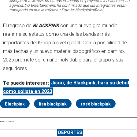
Aunque
BLACKPINK
ha estado enfocada en proyectos individuales, su
agencia,
YG Entertainment
, ha confirmado que las integrantes están
trabajando en nueva música / Foto-Ig: blackpinkofficial
El regreso de
BLACKPINK
con una nueva gira mundial
reafirma su estatus como una de las bandas más
importantes del K-pop a nivel global. Con la posibilidad de
más fechas y un nuevo material discográfico en camino,
2025 promete ser un año inolvidable para el grupo y sus
seguidores.
Te puede interesar:
Jisoo, de Blackpink, hará su debut
como solista en 2023
Blackpink
lisa blackpink
rosé blackpink
PUBLICIDAD
DEPORTES