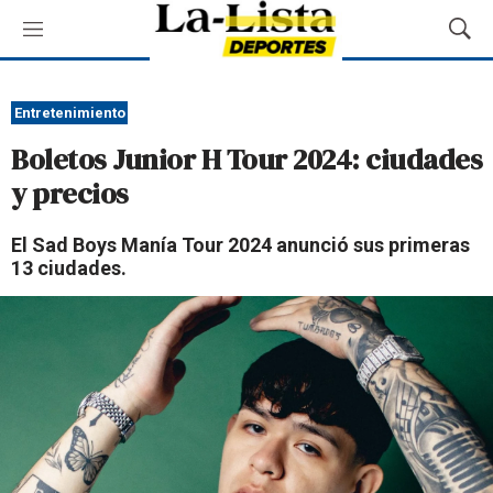
M
M
e
o
n
s
ú
t
Entretenimiento
r
Boletos Junior H Tour 2024: ciudades
a
r
y precios
B
ú
El Sad Boys Manía Tour 2024 anunció sus primeras
s
13 ciudades.
q
u
e
d
a