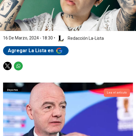
16 De Marzo, 2024 - 18:30
•
Redacción La-Lista
Agregar La Lista en
T
W
w
h
i
a
t
t
t
s
Lea el artículo
e
a
r
p
p