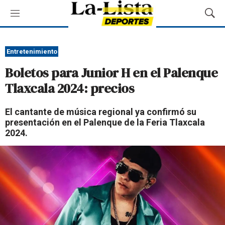
M
M
e
o
n
s
ú
t
Entretenimiento
r
Boletos para Junior H en el Palenque
a
r
Tlaxcala 2024: precios
B
ú
El cantante de música regional ya confirmó su
s
presentación en el Palenque de la Feria Tlaxcala
q
2024.
u
e
d
a