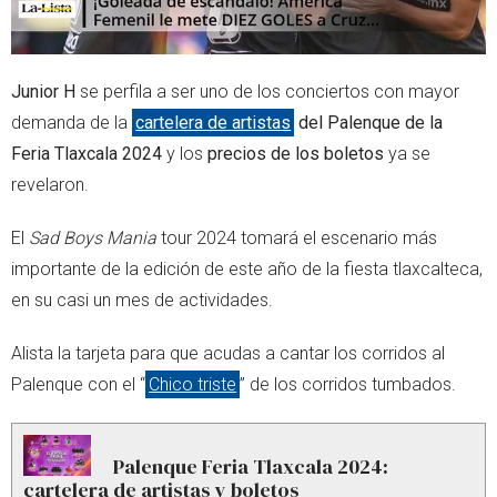
Próximo video en 5
Cancelar
Junior H
se perfila a ser uno de los conciertos con mayor
demanda de la
cartelera de artistas
del Palenque de la
Feria Tlaxcala 2024
y los
precios de los boletos
ya se
revelaron.
El
Sad Boys Mania
tour 2024 tomará el escenario más
importante de la edición de este año de la fiesta tlaxcalteca,
en su casi un mes de actividades.
Alista la tarjeta para que acudas a cantar los corridos al
Palenque con el “
Chico triste
” de los corridos tumbados.
Palenque Feria Tlaxcala 2024:
cartelera de artistas y boletos