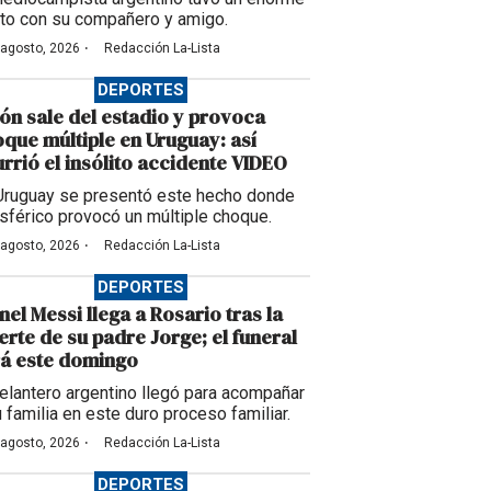
to con su compañero y amigo.
·
 agosto, 2026
Redacción La-Lista
DEPORTES
ón sale del estadio y provoca
que múltiple en Uruguay: así
rrió el insólito accidente VIDEO
Uruguay se presentó este hecho donde
esférico provocó un múltiple choque.
·
 agosto, 2026
Redacción La-Lista
DEPORTES
nel Messi llega a Rosario tras la
rte de su padre Jorge; el funeral
á este domingo
delantero argentino llegó para acompañar
u familia en este duro proceso familiar.
·
 agosto, 2026
Redacción La-Lista
DEPORTES