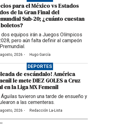
cios para el México vs Estados
dos de la Gran Final del
mundial Sub-20; ¿cuánto cuestan
 boletos?
 dos equipos irán a Juegos Olímpicos
2028, pero aún falta definir al campeón
 Premundial.
·
 agosto, 2026
Hugo García
DEPORTES
leada de escándalo! América
enil le mete DIEZ GOLES a Cruz
l en la Liga MX Femenil
 Águilas tuvieron una tarde de ensueño y
ulearon a las cementeras.
·
 agosto, 2026
Redacción La-Lista
AD