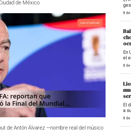
 Ciudad de México.
ges
8 de
Lea el artículo
Bal
cho
ocu
En 
el 
8 de
Lio
mue
ser
El 
a s
8 de
but de Antón Álvarez —nombre real del músico