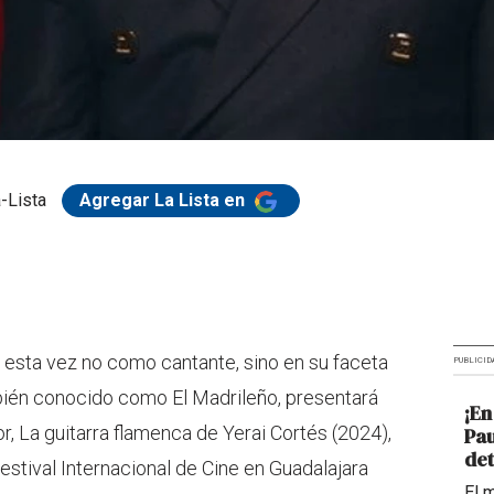
-Lista
Agregar La Lista en
 esta vez no como cantante, sino en su faceta
PUBLICID
mbién conocido como El Madrileño, presentará
¡En
, La guitarra flamenca de Yerai Cortés (2024),
Pau
det
estival Internacional de Cine en Guadalajara
El 