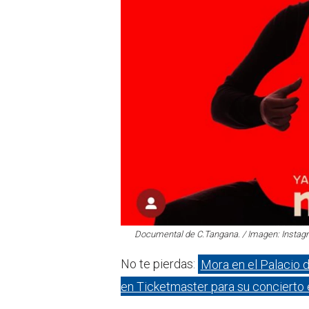
Documental de C.Tangana. / Imagen: Insta
No te pierdas:
Mora en el Palacio 
en Ticketmaster para su concierto