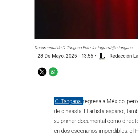
Documental de C. Tangana.
Foto: Instagram/@c.tangana
28 De Mayo, 2025 - 13:55
•
Redacción La
T
W
w
h
i
a
t
t
t
s
C. Tangana
regresa a México, pero
e
a
de cineasta. El artista español, ta
r
p
p
su primer documental como director
en dos escenarios imperdibles: el F