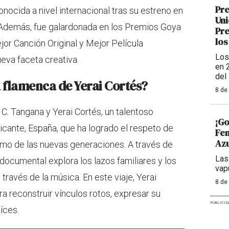
Pre
onocida a nivel internacional tras su estreno en
Uni
. Además, fue galardonada en los Premios Goya
Pre
los
jor Canción Original y Mejor Película
Los
eva faceta creativa.
en 
del
a flamenca de Yerai Cortés?
8 de
 C. Tangana y Yerai Cortés, un talentoso
¡Go
licante, España, que ha logrado el respeto de
Fem
Azu
como de las nuevas generaciones. A través de
Las
 documental explora los lazos familiares y los
vap
ravés de la música. En este viaje, Yerai
8 de
ra reconstruir vínculos rotos, expresar su
PUBLICID
íces.