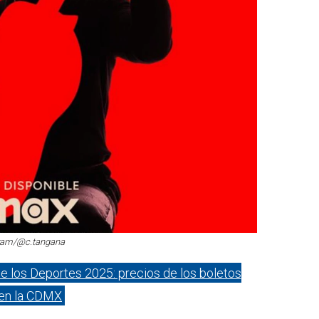
gram/@c.tangana
de los Deportes 2025: precios de los boletos
 en la CDMX