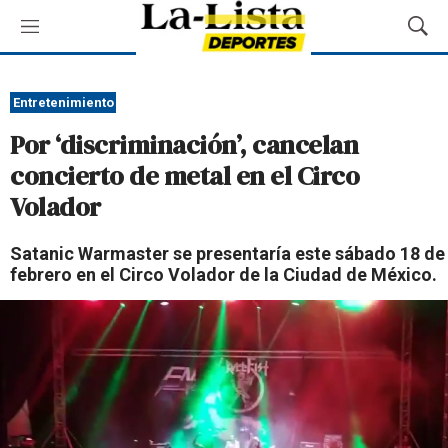
M
M
e
o
n
s
ú
t
Entretenimiento
r
Por ‘discriminación’, cancelan
a
r
concierto de metal en el Circo
B
Volador
ú
s
q
Satanic Warmaster se presentaría este sábado 18 de
u
febrero en el Circo Volador de la Ciudad de México.
e
d
a