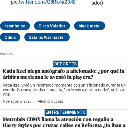
pic.twitter.com/G8Rk4a2340
ador)
reembolso
Circo Volador
black metal
Cdmx
Satanic Warmaster
PUBLICIDAD
DEPORTES
Katia Itzel niega autógrafo a aficionado: ¿por qué la
árbitra mexicana le aventó la playera?
Katia Itzel vivió un incómodo momento con un aficionado durante un
evento. Su inesperada respuesta, “no le voy a decir a nadie”, se hizo
viral.
·
6 de agosto, 2026
Alejandro López
ENTRETENIMIENTO
Metrobús CDMX llama la atención con regaño a
Harry Styles por cruzar calles en Reforma ¿lo iban a