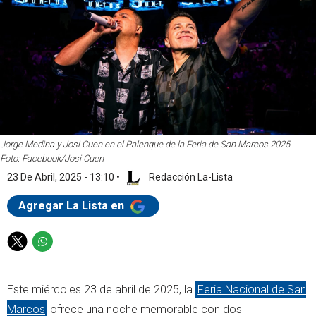
Jorge Medina y Josi Cuen en el Palenque de la Feria de San Marcos 2025.
Foto: Facebook/Josi Cuen
23 De Abril, 2025 - 13:10
•
Redacción La-Lista
Agregar La Lista en
T
W
w
h
i
a
Este miércoles 23 de abril de 2025, la
Feria Nacional de San
t
t
t
s
Marcos
ofrece una noche memorable con dos