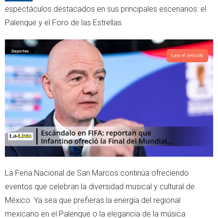
e
a
espectáculos destacados en sus principales escenarios: el
r
p
Palenque y el Foro de las Estrellas.
p
Lea el artículo
La Feria Nacional de San Marcos continúa ofreciendo
eventos que celebran la diversidad musical y cultural de
México. Ya sea que prefieras la energía del regional
mexicano en el Palenque o la elegancia de la música