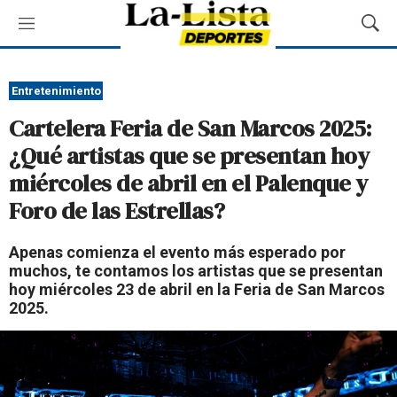
M
M
e
o
n
s
ú
t
Entretenimiento
r
Cartelera Feria de San Marcos 2025:
a
r
¿Qué artistas que se presentan hoy
B
miércoles de abril en el Palenque y
ú
s
Foro de las Estrellas?
q
u
Apenas comienza el evento más esperado por
e
muchos, te contamos los artistas que se presentan
d
hoy miércoles 23 de abril en la Feria de San Marcos
a
2025.