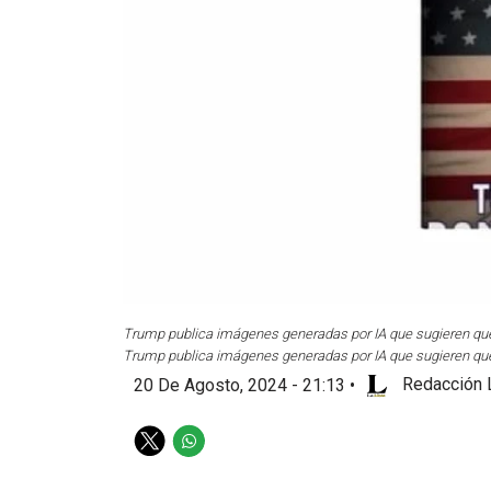
Trump publica imágenes generadas por IA que sugieren que 
Trump publica imágenes generadas por IA que sugieren que 
20 De Agosto, 2024 - 21:13
•
Redacción 
T
W
w
h