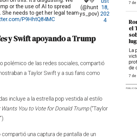
💖💚
ust
7 de
mp or the use of AI to spread
(@hunt
18,
. She needs to get her legal team
ys_pov)
202
itter.com/P9HhtQ84MC
4
Rom
el 
sob
ies
y Swift apoyando a Trump
lug
La 
vic
pro
o polémico de las redes sociales, compartió
de 
ostraban a Taylor Swift y a sus fans como
7 de
PUBLICID
incluye a la estrella pop vestida al estilo
r Wants You to Vote for Donald Trump
(“Taylor
).
 compartió una captura de pantalla de un