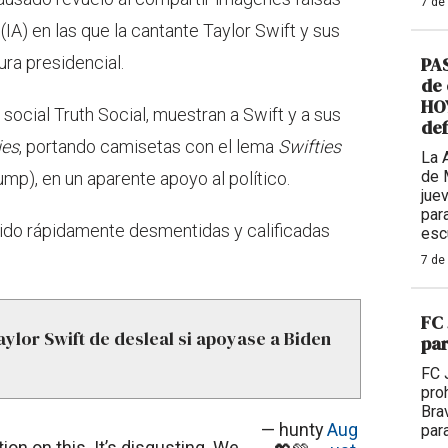
7 de
 (IA) en las que la cantante Taylor Swift y sus
ra presidencial.
PAS
de 
HOY
social Truth Social, muestran a Swift y a sus
def
ies
, portando camisetas con el lema
Swifties
La 
de 
p), en un aparente apoyo al político.
jue
par
ido rápidamente desmentidas y calificadas
esc
7 de
FC 
ylor Swift de desleal si apoyase a Biden
par
FC 
proh
Bra
— hunty
Aug
para
ntion on this. It’s disgusting. We