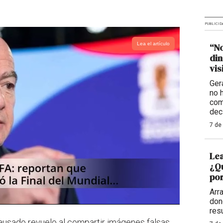
PUBLICID
Lea el artículo
“No
din
vis
Ger
no 
com
dec
7 de
Lea
¿Qu
por
Arr
don
res
ausado revuelo al compartir imágenes falsas