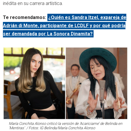
inédita en su carrera artística.
Te recomendamos:
¿Quién es Sandra Itzel, expareja de
Adrián di Monte, participante de LCDLF y por qué podría
ser demandada por La Sonora Dinamita?
María Conchita Alonso criticó la versión de ‘Acariciame’ de Belinda en
‘Mentiras’. / Fotos: IG Belinda/María Conchita Alonso