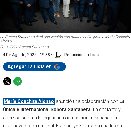
La Sonora Santanera dará una versión con mucho estilo junto a María Conchita
Alonso.
Foto: IG/La Sonora Santanera
4 De Agosto, 2025 - 19:38
•
Redacción La-Lista
Agregar La Lista en
T
W
w
h
i
a
María Conchita Alonso
anunció una colaboración con
La
t
t
t
s
Única e Internacional Sonora Santanera
. La cantante y
e
a
actriz se suma a la legendaria agrupación mexicana para
r
p
una nueva etapa musical. Este proyecto marca una fusión
p