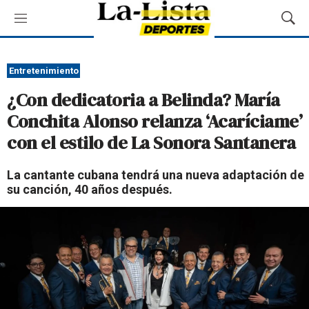
M
M
e
o
n
s
ú
t
Entretenimiento
r
¿Con dedicatoria a Belinda? María
a
r
Conchita Alonso relanza ‘Acaríciame’
B
con el estilo de La Sonora Santanera
ú
s
q
La cantante cubana tendrá una nueva adaptación de
u
su canción, 40 años después.
e
d
a