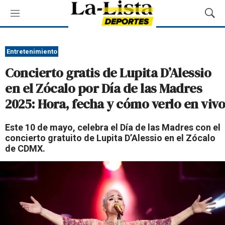
M
M
e
o
n
s
ú
t
Entretenimiento
r
Concierto gratis de Lupita D’Alessio
a
r
en el Zócalo por Día de las Madres
B
2025: Hora, fecha y cómo verlo en vivo
ú
s
q
Este 10 de mayo, celebra el Día de las Madres con el
u
concierto gratuito de Lupita D’Alessio en el Zócalo
e
de CDMX.
d
a