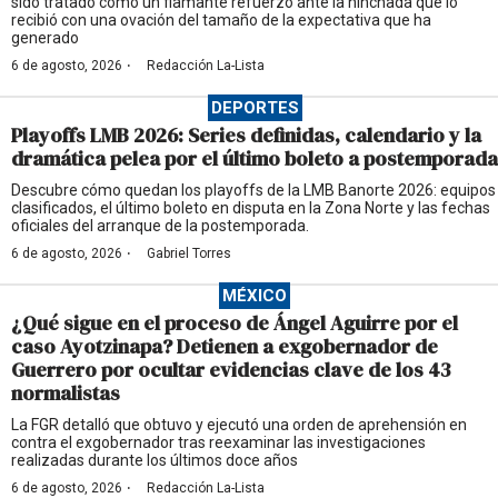
sido tratado como un flamante refuerzo ante la hinchada que lo
recibió con una ovación del tamaño de la expectativa que ha
generado
·
6 de agosto, 2026
Redacción La-Lista
DEPORTES
Playoffs LMB 2026: Series definidas, calendario y la
dramática pelea por el último boleto a postemporada
Descubre cómo quedan los playoffs de la LMB Banorte 2026: equipos
clasificados, el último boleto en disputa en la Zona Norte y las fechas
oficiales del arranque de la postemporada.
·
6 de agosto, 2026
Gabriel Torres
MÉXICO
¿Qué sigue en el proceso de Ángel Aguirre por el
caso Ayotzinapa? Detienen a exgobernador de
Guerrero por ocultar evidencias clave de los 43
normalistas
La FGR detalló que obtuvo y ejecutó una orden de aprehensión en
contra el exgobernador tras reexaminar las investigaciones
realizadas durante los últimos doce años
·
6 de agosto, 2026
Redacción La-Lista