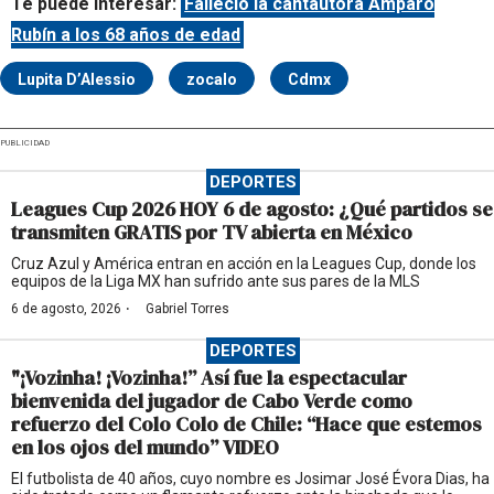
Te puede interesar:
Falleció la cantautora Amparo
Rubín a los 68 años de edad
Lupita D’Alessio
zocalo
Cdmx
PUBLICIDAD
DEPORTES
Leagues Cup 2026 HOY 6 de agosto: ¿Qué partidos se
transmiten GRATIS por TV abierta en México
Cruz Azul y América entran en acción en la Leagues Cup, donde los
equipos de la Liga MX han sufrido ante sus pares de la MLS
·
6 de agosto, 2026
Gabriel Torres
DEPORTES
"¡Vozinha! ¡Vozinha!” Así fue la espectacular
bienvenida del jugador de Cabo Verde como
refuerzo del Colo Colo de Chile: “Hace que estemos
en los ojos del mundo” VIDEO
El futbolista de 40 años, cuyo nombre es Josimar José Évora Dias, ha