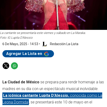
La cantante se presentaría este viernes y sábado en La Maraka.
Foto: IG Lupita D'Alessio
6 De Mayo, 2025 - 14:53
•
Redacción La-Lista
Agregar La Lista en
T
W
w
h
i
a
La Ciudad de México
se prepara para rendir homenaje a las
t
t
t
s
madres en su día con un espectáculo musical inolvidable.
e
a
La icónica cantante Lupita D’Alessio,
conocida como La
r
p
Leona Dormida
, se presentará este 10 de mayo en el
p