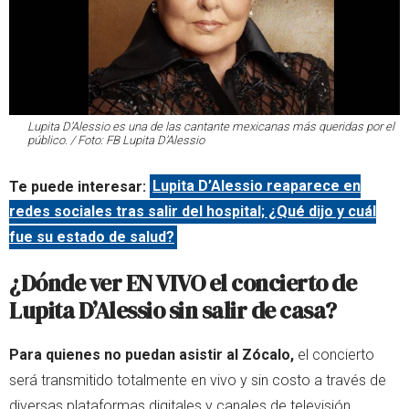
Lupita D’Alessio es una de las cantante mexicanas más queridas por el
público. / Foto: FB Lupita D’Alessio
Te puede interesar:
Lupita D’Alessio reaparece en
redes sociales tras salir del hospital; ¿Qué dijo y cuál
fue su estado de salud?
¿Dónde ver EN VIVO el concierto de
Lupita D’Alessio sin salir de casa?
Para quienes no puedan asistir al Zócalo,
el concierto
será transmitido totalmente en vivo y sin costo a través de
diversas plataformas digitales y canales de televisión