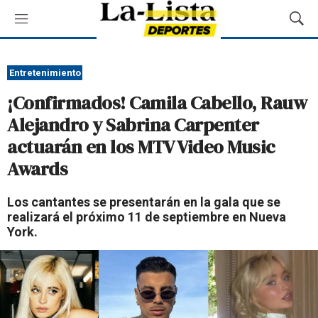
M
M
e
o
n
s
ú
t
Entretenimiento
r
¡Confirmados! Camila Cabello, Rauw
a
r
Alejandro y Sabrina Carpenter
B
actuarán en los MTV Video Music
ú
s
Awards
q
u
Los cantantes se presentarán en la gala que se
e
realizará el próximo 11 de septiembre en Nueva
d
York.
a