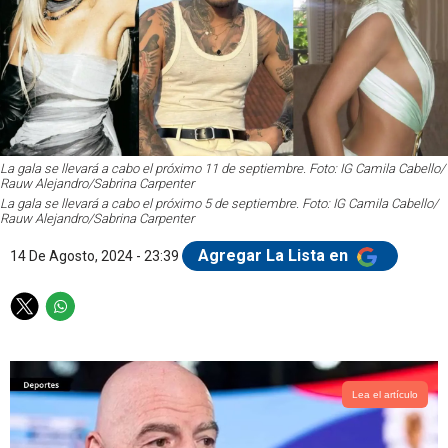
La gala se llevará a cabo el próximo 11 de septiembre. Foto: IG Camila Cabello/
Rauw Alejandro/Sabrina Carpenter
La gala se llevará a cabo el próximo 5 de septiembre. Foto: IG Camila Cabello/
Rauw Alejandro/Sabrina Carpenter
Agregar La Lista en
14 De Agosto, 2024 - 23:39
T
W
w
h
i
a
t
t
t
s
Lea el artículo
e
a
r
p