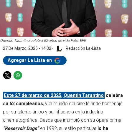
Quentin Tarantino celebra 62 años de vida.
Foto: EFE
27 De Marzo, 2025 - 14:32
•
Redacción La-Lista
Agregar La Lista en
T
W
w
h
i
a
Este 27 de marzo de 2025, Quentin Tarantino
celebra
t
t
t
s
su 62 cumpleaños
, y el mundo del cine le rinde homenaje
e
a
por su talento único y su influencia en la industria
r
p
cinematográfica. Desde que irrumpió con su ópera prima,
p
“Reservoir Dogs”
en 1992, su estilo particular
lo ha