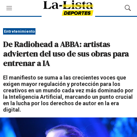
M
M
e
o
n
s
ú
t
Entretenimiento
r
De Radiohead a ABBA: artistas
a
r
advierten del uso de sus obras para
B
entrenar a IA
ú
s
q
El manifiesto se suma a las crecientes voces que
u
exigen mayor regulación y protección para los
e
creativos en un mundo cada vez más dominado por
d
la Inteligencia Artificial, marcando un punto crucial
a
en la lucha por los derechos de autor en la era
digital.