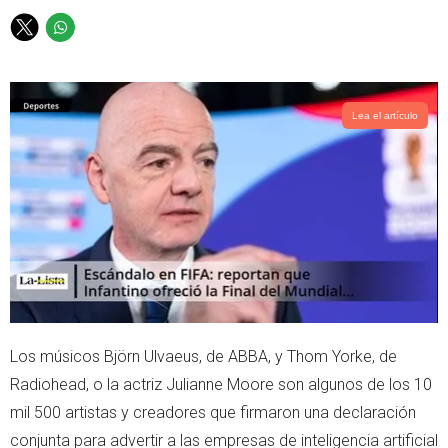
T
W
w
h
i
a
t
t
t
s
Lea el artículo
e
a
r
p
p
Los músicos Björn Ulvaeus, de ABBA, y Thom Yorke, de
Radiohead, o la actriz Julianne Moore son algunos de los 10
mil 500 artistas y creadores que firmaron una declaración
conjunta para advertir a las empresas de inteligencia artificial