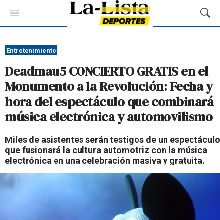
M
M
e
o
n
s
ú
t
Entretenimiento
r
Deadmau5 CONCIERTO GRATIS en el
a
r
Monumento a la Revolución: Fecha y
B
hora del espectáculo que combinará
ú
s
música electrónica y automovilismo
q
u
Miles de asistentes serán testigos de un espectáculo
e
que fusionará la cultura automotriz con la música
d
electrónica en una celebración masiva y gratuita.
a