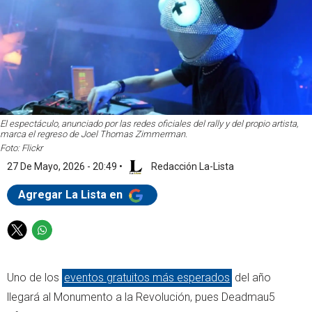
El espectáculo, anunciado por las redes oficiales del rally y del propio artista,
marca el regreso de Joel Thomas Zimmerman.
Foto: Flickr
27 De Mayo, 2026 - 20:49
•
Redacción La-Lista
Agregar La Lista en
T
W
w
h
i
a
Uno de los
eventos gratuitos más esperados
del año
t
t
t
s
llegará al Monumento a la Revolución, pues Deadmau5
e
a