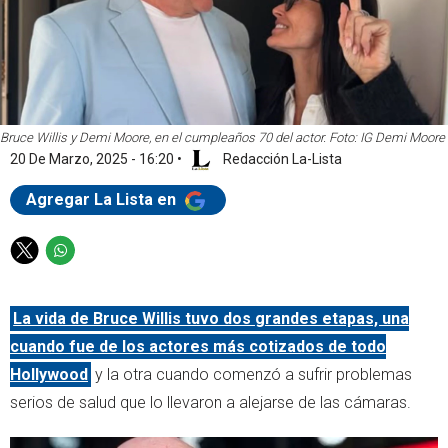
Bruce Willis y Demi Moore, en el cumpleaños 70 del actor. Foto: IG Demi Moore
20 De Marzo, 2025 - 16:20
•
Redacción La-Lista
Agregar La Lista en
T
W
w
h
i
a
La vida de Bruce Willis tuvo dos grandes etapas, una
t
t
t
s
cuando fue de los actores más cotizados de todo
e
a
Hollywood
y la otra cuando comenzó a sufrir problemas
r
p
serios de salud que lo llevaron a alejarse de las cámaras.
p