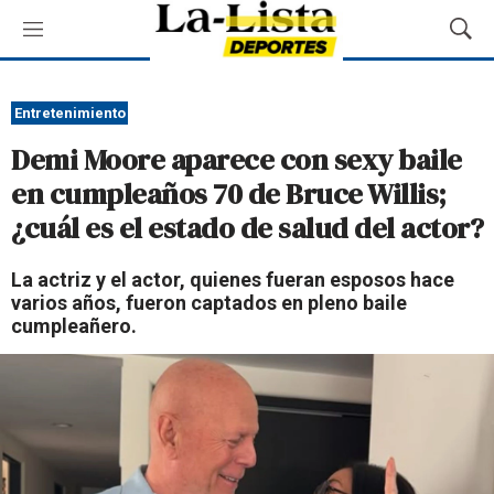
M
M
e
o
n
s
ú
t
Entretenimiento
r
Demi Moore aparece con sexy baile
a
r
en cumpleaños 70 de Bruce Willis;
B
¿cuál es el estado de salud del actor?
ú
s
q
La actriz y el actor, quienes fueran esposos hace
u
varios años, fueron captados en pleno baile
e
cumpleañero.
d
a