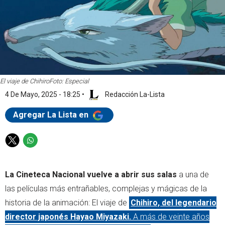
El viaje de Chihiro
Foto: Especial
4 De Mayo, 2025 - 18:25
•
Redacción La-Lista
Agregar La Lista en
T
W
w
h
i
a
La Cineteca Nacional vuelve a abrir sus salas
a una de
t
t
t
s
las películas más entrañables, complejas y mágicas de la
e
a
historia de la animación: El viaje de
Chihiro, del legendario
r
p
director japonés Hayao Miyazaki.
A más de veinte años
p