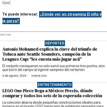
túnel.
Te puede interesar:
¿Dónde ver en streaming El niño y
la garza?
PUBLICIDAD
DEPORTES
Antonio Mohamed explica la clave del triunfo de
Toluca ante Seattle Sounders, campeón de la
Leagues Cup: “les cuesta más jugar acá”
El conjunto mexiquense no solo sumó sus primeros tres puntos, sino
que borró del campo al vigente campeón del certamen.
·
6 de agosto, 2026
Ivonne Lino
ENTRETENIMIENTO
LEGO One Piece llega a México: Precio, dónde
comprar y todos los sets de la esperada colección
La colección abarca desde pequeñas construcciones ideales para
iniciarse en el mundo LEGO, hasta sets de exhibición pensados para