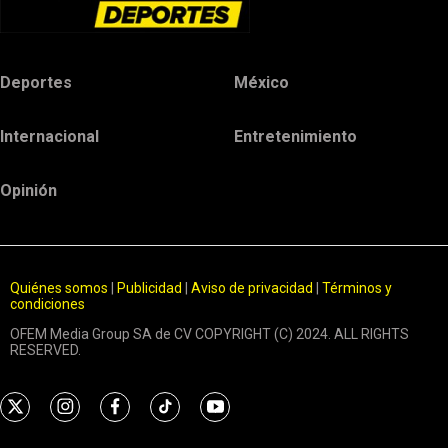
Deportes
México
Internacional
Entretenimiento
Opinión
Quiénes somos
|
Publicidad
|
Aviso de privacidad
|
Términos y
condiciones
OFEM Media Group SA de CV COPYRIGHT (C) 2024. ALL RIGHTS
RESERVED.
t
i
f
t
y
w
n
a
i
o