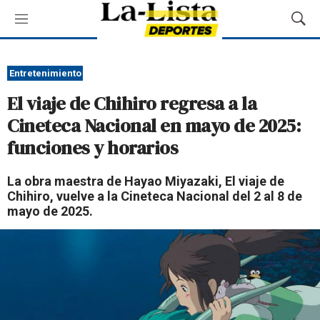
M
M
e
o
n
s
ú
t
Entretenimiento
r
El viaje de Chihiro regresa a la
a
r
Cineteca Nacional en mayo de 2025:
B
funciones y horarios
ú
s
q
La obra maestra de Hayao Miyazaki, El viaje de
u
Chihiro, vuelve a la Cineteca Nacional del 2 al 8 de
e
mayo de 2025.
d
a