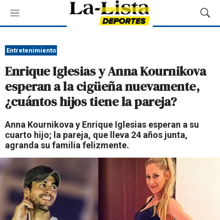
M
M
e
o
n
s
ú
t
Entretenimiento
r
Enrique Iglesias y Anna Kournikova
a
r
esperan a la cigüeña nuevamente,
B
¿cuántos hijos tiene la pareja?
ú
s
q
Anna Kournikova y Enrique Iglesias esperan a su
u
cuarto hijo; la pareja, que lleva 24 años junta,
e
agranda su familia felizmente.
d
a