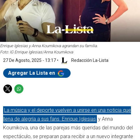
Enrique Iglesias y Anna Kournikova agrandan su familia.
Foto: IG Enrique Iglesias/Anna Kournikova
27 De Agosto, 2025 - 13:17
•
Redacción La-Lista
Agregar La Lista en
T
W
w
h
i
a
La música y el deporte vuelven a unirse en una noticia que
t
t
t
s
llena de alegría a sus fans. Enrique Iglesias
y Anna
e
a
Kournikova, una de las parejas más queridas del mundo del
r
p
espectáculo, se preparan para recibir a un nuevo integrante
p