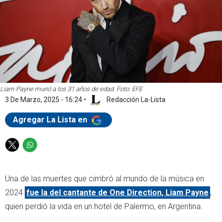
Liam Payne murió a los 31 años de edad. Foto: EFE
3 De Marzo, 2025 - 16:24
•
Redacción La-Lista
Agregar La Lista en
T
W
w
h
i
a
Una de las muertes que cimbró al mundo de la música en
t
t
t
s
2024
fue la del cantante de One Direction, Liam Payne
,
e
a
quien perdió la vida en un hotel de Palermo, en Argentina.
r
p