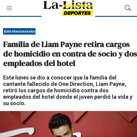
M
M
e
o
n
s
ú
t
Entretenimiento
r
Familia de Liam Payne retira cargos
a
r
de homicidio en contra de socio y dos
B
empleados del hotel
ú
s
q
Este lunes se dio a conocer que la familia del
u
cantante fallecido de One Direction, Liam Payne,
e
retiró los cargos de homicidio contra dos
d
empleados del hotel donde el joven perdió la vida y
a
su socio.