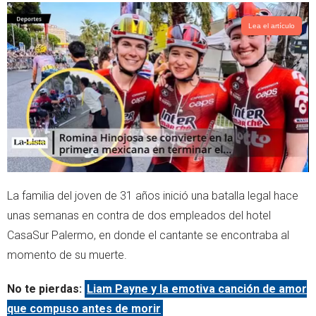
p
Lea el artículo
La familia del joven de 31 años inició una batalla legal hace
unas semanas en contra de dos empleados del hotel
CasaSur Palermo, en donde el cantante se encontraba al
momento de su muerte.
No te pierdas:
Liam Payne y la emotiva canción de amor
que compuso antes de morir