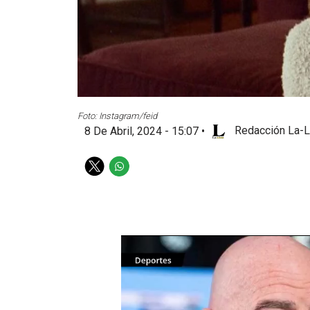
Foto: Instagram/feid
8 De Abril, 2024 - 15:07
•
Redacción La-L
T
W
w
h
i
a
t
t
t
s
e
a
r
p
p