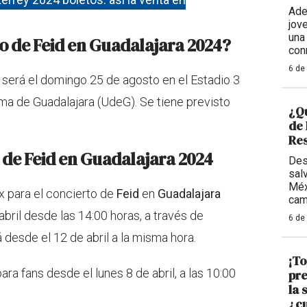
Adem
jov
una
o de Feid en Guadalajara 2024?
con
6 de
 será el domingo 25 de agosto en el Estadio 3
a de Guadalajara (UdeG). Se tiene previsto
¿Qu
de
Res
o de Feid en Guadalajara 2024
Des
sal
Méx
 para el concierto de
Feid
en
Guadalajara
cam
bril desde las 14:00 horas, a través de
6 de
 desde el 12 de abril a la misma hora.
¡To
ara fans desde el lunes 8 de abril, a las 10:00
pre
la 
¿cu