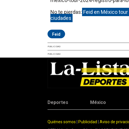
No te pierdas:
Feid en México tour 
ciudades
Feid
PUBLICIDAD
PUBLICIDAD
Deportes
México
Quiénes somos
|
Publicidad
|
Aviso de privac