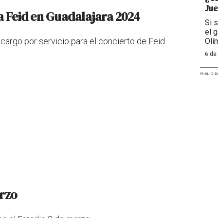
Jue
ra Feid en Guadalajara 2024
Si 
el g
 cargo por servicio para el concierto de Feid
Olí
6 de
PUBLICID
arzo