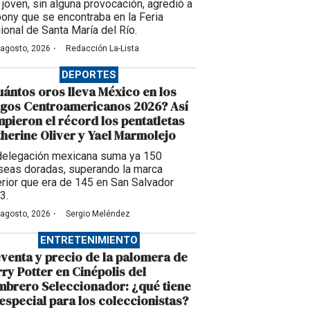
 joven, sin alguna provocación, agredió a
pony que se encontraba en la Feria
ional de Santa María del Río.
·
 agosto, 2026
Redacción La-Lista
DEPORTES
ántos oros lleva México en los
egos Centroamericanos 2026? Así
pieron el récord los pentatletas
herine Oliver y Yael Marmolejo
delegación mexicana suma ya 150
seas doradas, superando la marca
erior que era de 145 en San Salvador
3.
·
 agosto, 2026
Sergio Meléndez
ENTRETENIMIENTO
venta y precio de la palomera de
ry Potter en Cinépolis del
brero Seleccionador: ¿qué tiene
especial para los coleccionistas?