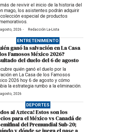
ás de revivir el inicio de la historia del
en mago, los asistentes podrán adquirir
 colección especial de productos
memorativos.
·
 agosto, 2026
Redacción La-Lista
ENTRETENIMIENTO
ién ganó la salvación en La Casa
 los Famosos México 2026?
ultado del duelo del 6 de agosto
cubre quién ganó el duelo por la
vación en La Casa de los Famosos
ico 2026 hoy 6 de agosto y cómo
bia la estrategia rumbo a la eliminación.
 agosto, 2026
DEPORTES
dos al Azteca! Estos son los
cios para el México vs Canadá de
semifinal del Premundial Sub-20;
ándo y dónde se juega el pase a