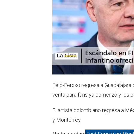
Feid-Ferxxo regresa a Guadalajara c
venta para fans ya comenzó y los p
El artista colombiano regresa a Méx
y Monterrey.
No te pierdas:
Feid-Ferxxo en Monte