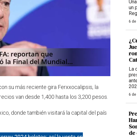
Una
un 
Reg
6 de
¿Cu
Ju
rom
Cat
La 
pre
ant
202
on su más reciente gira Ferxxocalipsis, la
6 de
recios van desde 1,400 hasta los 3,200 pesos.
ico, donde también visitará la capital del país
Pre
Har
Som
de 
rrey 2024 boletos: así la venta en