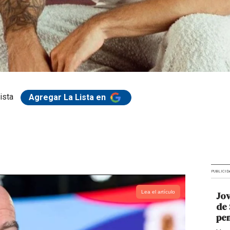
ista
Agregar La Lista en
PUBLICID
Lea el artículo
Jov
de 
pen