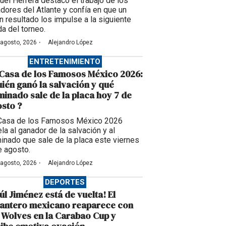
uel Herrera destacó el trabajo de los
adores del Atlante y confía en que un
n resultado los impulse a la siguiente
da del torneo.
·
 agosto, 2026
Alejandro López
ENTRETENIMIENTO
Casa de los Famosos México 2026:
ién ganó la salvación y qué
inado sale de la placa hoy 7 de
sto ?
Casa de los Famosos México 2026
la al ganador de la salvación y al
inado que sale de la placa este viernes
e agosto.
·
 agosto, 2026
Alejandro López
DEPORTES
úl Jiménez está de vuelta! El
lantero mexicano reaparece con
 Wolves en la Carabao Cup y