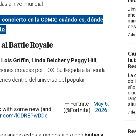
rec
as a nivel mundial.
Jim
afi
n concierto en la CDMX: cuándo es, dónde
min
des
do
7 de
al Battle Royale
Car
la 
n
Lois Griffin, Linda Belcher y Peggy Hill
,
Req
ones creadas por FOX. Su llegada a la tienda
La 
eries dentro del universo del popular
obl
año
ciu
ran
— Fortnite
May 6,
situ
k with some new (and
(@Fortnite)
2026
7 de
ter.com/lODREPwDDe
Res
ames añadió estos atuendos junto con
bailes y