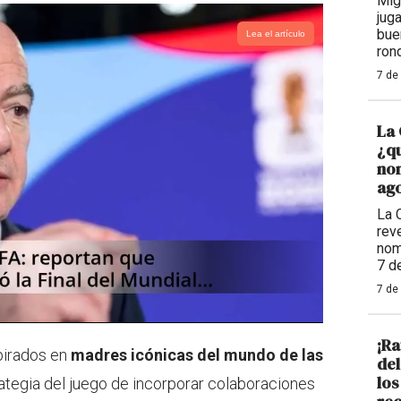
Mig
jug
bue
Lea el artículo
ron
7 de
La 
¿qu
nom
ago
La 
reve
nom
7 d
7 de
¡Ra
pirados en
madres icónicas del mundo de las
de
los
trategia del juego de incorporar colaboraciones