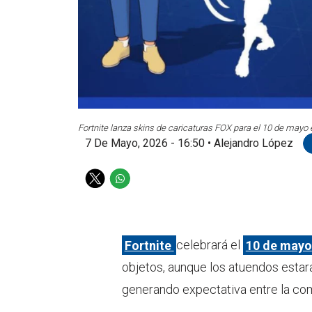
Fortnite lanza skins de caricaturas FOX para el 10 de mayo 
7 De Mayo, 2026 - 16:50
•
Alejandro López
T
W
w
h
i
a
t
t
t
s
Fortnite
celebrará el
10 de mayo
e
a
objetos, aunque los atuendos estar
r
p
p
generando expectativa entre la co