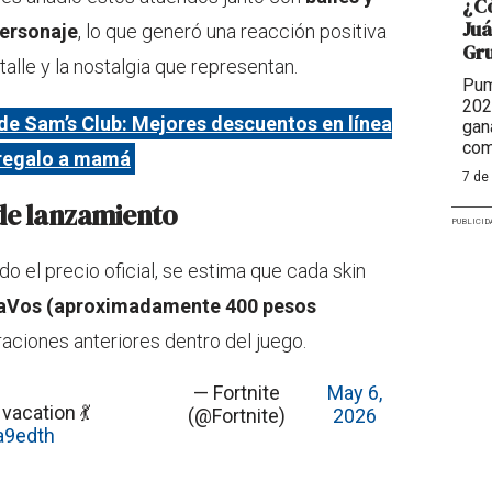
¿Có
Juá
personaje
, lo que generó una reacción positiva
Gr
talle y la nostalgia que representan.
Pum
202
de Sam’s Club: Mejores descuentos en línea
gan
com
 regalo a mamá
7 de
 de lanzamiento
PUBLICID
 el precio oficial, se estima que cada skin
paVos (aproximadamente 400 pesos
aciones anteriores dentro del juego.
— Fortnite
May 6,
vacation 💃
(@Fortnite)
2026
a9edth