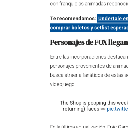
con franquicias animadas reconocid
Te recomendamos:
Undertale e
comprar boletos y setlist espera
Personajes de FOX llegan 
Entre las incorporaciones destaca
personajes provenientes de animaci
busca atraer a fanáticos de estas s
videojuego.
The Shop is popping this wee
returning) faces 👀
pic.twit
En la última actualización, Epic G