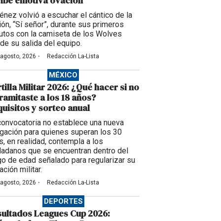
ibe emotiva ovación
énez volvió a escuchar el cántico de la
ción, “Sí señor”, durante sus primeros
utos con la camiseta de los Wolves
de su salida del equipo.
·
 agosto, 2026
Redacción La-Lista
MÉXICO
tilla Militar 2026: ¿Qué hacer si no
tramitaste a los 18 años?
uisitos y sorteo anual
convocatoria no establece una nueva
igación para quienes superan los 30
s, en realidad, contempla a los
dadanos que se encuentran dentro del
go de edad señalado para regularizar su
ación militar.
·
 agosto, 2026
Redacción La-Lista
DEPORTES
ultados Leagues Cup 2026: