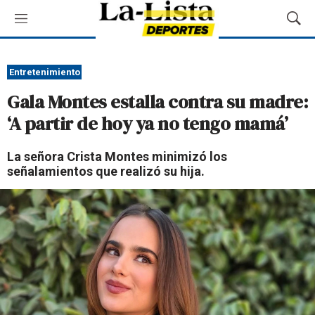
M
M
e
o
n
s
ú
t
Entretenimiento
r
Gala Montes estalla contra su madre:
a
r
‘A partir de hoy ya no tengo mamá’
B
ú
La señora Crista Montes minimizó los
s
señalamientos que realizó su hija.
q
u
e
d
a