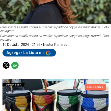
Gala Montes estalla contra su madre: 'A partir de hoy ya no tengo mamá'. Foto:
Instagram
Gala Montes estalla contra su madre: 'A partir de hoy ya no tengo mamá'. Foto:
Instagram
10 De Julio, 2024 - 21:56
•
Nestor Ramírez
Agregar La Lista en
T
W
w
h
i
a
t
t
t
s
Lea el artículo
e
a
r
p
p