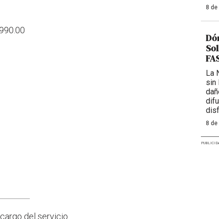
8 de
,990.00
Dón
Sol
FAS
La 
sin
dañ
dif
dis
8 de
PUBLICID
cargo del servicio.