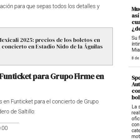
ación para que sepas todos los detalles y
Mue
así
cua
¿d
Su 
exicali 2025: precios de los boletos en
ínt
u concierto en Estadio Nido de la Águilas
Mia
8 de
n Funticket para Grupo Firme en
Sp
Aut
con
bol
s en Funticket para el concierto de Grupo
La 
ro de Saltillo:
rea
ofi
con
0.00
cat
mot