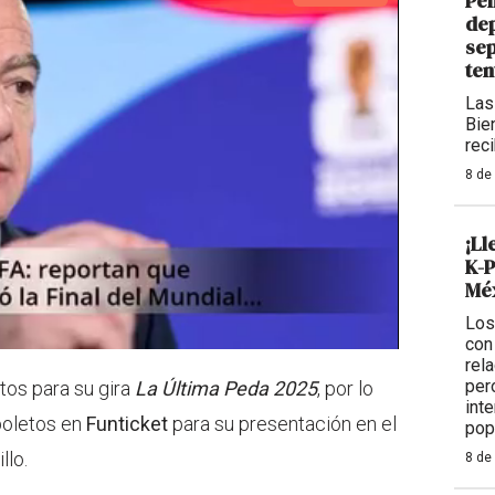
Pen
dep
sep
ten
Las
Bie
rec
8 de
¡Ll
K-P
Méx
Los
con
rel
per
tos para su gira
La Última Peda 2025
, por lo
int
boletos en
Funticket
para su presentación en el
pop
llo.
8 de