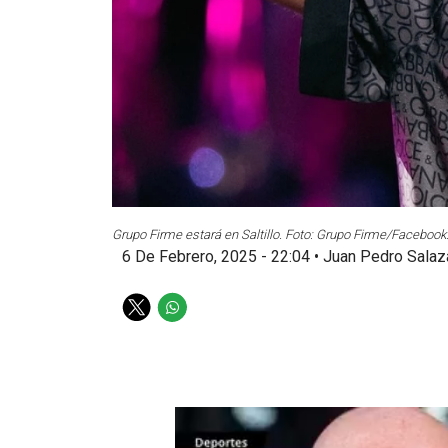
Grupo Firme estará en Saltillo. Foto: Grupo Firme/Facebook
6 De Febrero, 2025 - 22:04
•
Juan Pedro Salaz
T
W
w
h
i
a
t
t
t
s
e
a
r
p