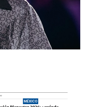
AD
MÉXICO