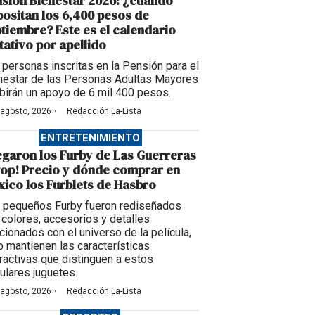
sión Bienestar 2026: ¿cuándo
ositan los 6,400 pesos de
tiembre? Este es el calendario
tativo por apellido
 personas inscritas en la Pensión para el
nestar de las Personas Adultas Mayores
ibirán un apoyo de 6 mil 400 pesos.
·
 agosto, 2026
Redacción La-Lista
ENTRETENIMIENTO
egaron los Furby de Las Guerreras
op! Precio y dónde comprar en
ico los Furblets de Hasbro
 pequeños Furby fueron rediseñados
 colores, accesorios y detalles
acionados con el universo de la película,
o mantienen las características
eractivas que distinguen a estos
ulares juguetes.
·
 agosto, 2026
Redacción La-Lista