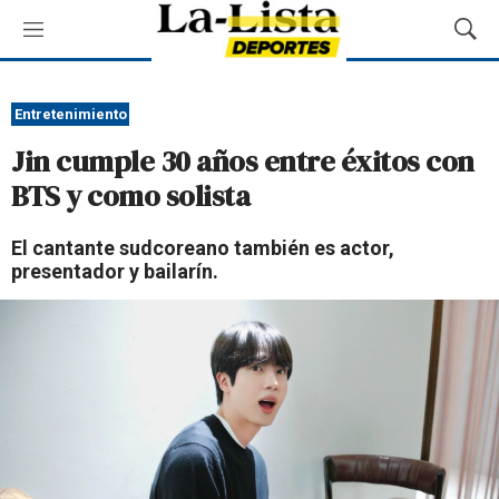
M
M
e
o
n
s
ú
t
Entretenimiento
r
Jin cumple 30 años entre éxitos con
a
r
BTS y como solista
B
ú
El cantante sudcoreano también es actor,
s
presentador y bailarín.
q
u
e
d
a