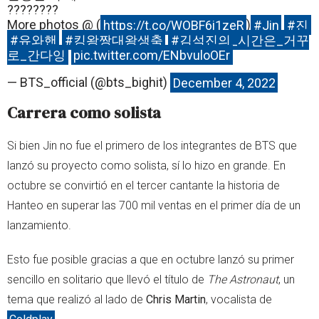
??????‍??
More photos @ (
https://t.co/WOBF6i1zeR
)
#Jin
#진
#유와핸
#킹왕짱대왕생축
#김석진의_시간은_거꾸
로_간다잉
pic.twitter.com/ENbvuloOEr
— BTS_official (@bts_bighit)
December 4, 2022
Carrera como solista
Si bien Jin no fue el primero de los integrantes de BTS que
lanzó su proyecto como solista, sí lo hizo en grande. En
octubre se convirtió en el tercer cantante la historia de
Hanteo en superar las 700 mil ventas en el primer día de un
lanzamiento.
Esto fue posible gracias a que en octubre lanzó su primer
sencillo en solitario que llevó el título de
The Astronaut
, un
tema que realizó al lado de
Chris Martin
, vocalista de