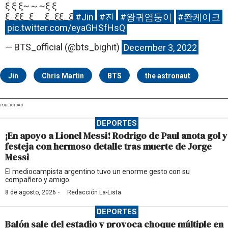
ξ ξ ξ~～~ξ ξ
ξ_ξξ_ξ ξ_ξξ_ξ
#Jin
#진
#왕귀염둥이
#쫜케이크
pic.twitter.com/eyaGHSfHsQ
— BTS_official (@bts_bighit)
December 3, 2022
Jin
Chris Martin
BTS
the astronaut
PUBLICIDAD
DEPORTES
¡En apoyo a Lionel Messi! Rodrigo de Paul anota gol y
festeja con hermoso detalle tras muerte de Jorge
Messi
El mediocampista argentino tuvo un enorme gesto con su
compañero y amigo.
·
8 de agosto, 2026
Redacción La-Lista
DEPORTES
Balón sale del estadio y provoca choque múltiple en