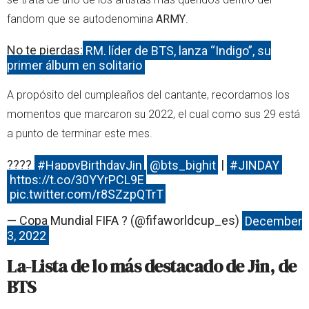
fandom que se autodenomina
ARMY
.
No te pierdas:
RM, líder de BTS, lanza “Indigo”, su
primer álbum en solitario
A propósito del cumpleaños del cantante, recordamos los
momentos que marcaron su 2022, el cual como sus 29 está
a punto de terminar este mes.
????
#HappyBirthdayJin
@bts_bighit
|
#JINDAY
https://t.co/30YYrPCL9E
pic.twitter.com/r8SZzpQTrT
— Copa Mundial FIFA ? (@fifaworldcup_es)
December
3, 2022
La-Lista de lo más destacado de Jin, de
BTS