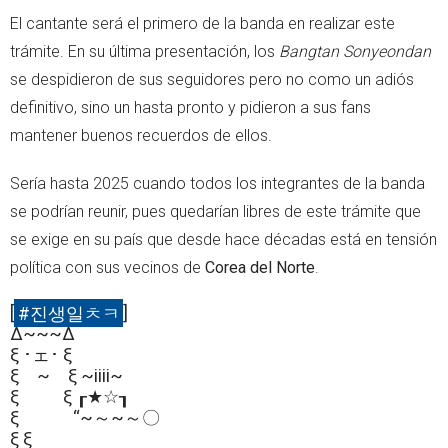
El cantante será el primero de la banda en realizar este
trámite. En su última presentación, los
Bangtan Sonyeondan
se despidieron de sus seguidores pero no como un adiós
definitivo, sino un hasta pronto y pidieron a sus fans
mantener buenos recuerdos de ellos.
Sería hasta 2025 cuando todos los integrantes de la banda
se podrían reunir, pues quedarían libres de este trámite que
se exige en su país que desde hace décadas está en tensión
política con sus vecinos de
Corea del Norte
.
[
#진생일ㅊㅋ
]
Δ~~~Δ
ξ ･ェ･ ξ
ξ ~ ξ ~iiii~
ξ ξ ┎★☆┒
ξ “~～~～〇
ξ ξ