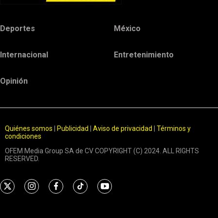
Deportes
México
Internacional
Entretenimiento
Opinión
Quiénes somos
|
Publicidad
|
Aviso de privacidad
|
Términos y
condiciones
OFEM Media Group SA de CV COPYRIGHT (C) 2024. ALL RIGHTS
RESERVED.
t
i
f
t
y
w
n
a
i
o
i
s
c
k
u