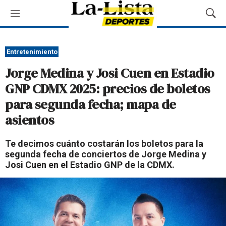
M
M
e
o
n
s
ú
t
Entretenimiento
r
Jorge Medina y Josi Cuen en Estadio
a
r
GNP CDMX 2025: precios de boletos
B
para segunda fecha; mapa de
ú
s
asientos
q
u
Te decimos cuánto costarán los boletos para la
e
segunda fecha de conciertos de Jorge Medina y
d
Josi Cuen en el Estadio GNP de la CDMX.
a