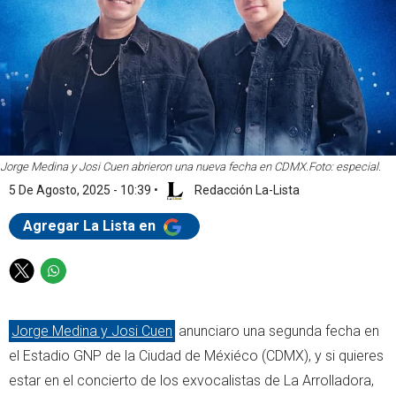
Jorge Medina y Josi Cuen abrieron una nueva fecha en CDMX.
Foto: especial.
5 De Agosto, 2025 - 10:39
•
Redacción La-Lista
Agregar La Lista en
T
W
w
h
i
a
Jorge Medina y Josi Cuen
anunciaro una segunda fecha en
t
t
t
s
el Estadio GNP de la Ciudad de Méxiéco (CDMX), y si quieres
e
a
estar en el concierto de los exvocalistas de La Arrolladora,
r
p