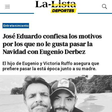
M
M
e
o
n
s
ú
t
Entretenimiento
r
José Eduardo confiesa los motivos
a
r
por los que no le gusta pasar la
B
Navidad con Eugenio Derbez
ú
s
q
El hijo de Eugenio y Victoria Ruffo asegura que
u
prefiere pasar la está época junto a su madre.
e
d
a