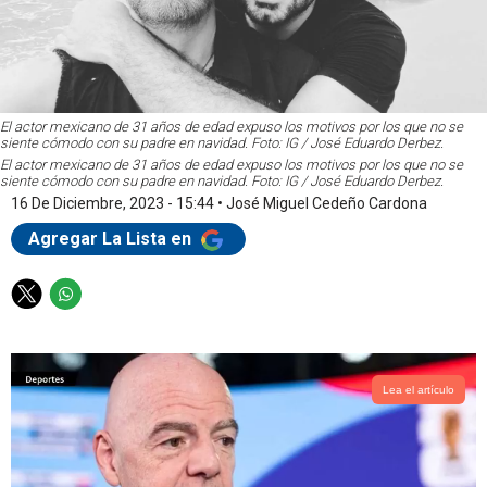
El actor mexicano de 31 años de edad expuso los motivos por los que no se
siente cómodo con su padre en navidad. Foto: IG / José Eduardo Derbez.
El actor mexicano de 31 años de edad expuso los motivos por los que no se
siente cómodo con su padre en navidad. Foto: IG / José Eduardo Derbez.
16 De Diciembre, 2023 - 15:44
•
José Miguel Cedeño Cardona
Agregar La Lista en
T
W
w
h
i
a
t
t
t
s
Lea el artículo
e
a
r
p
p